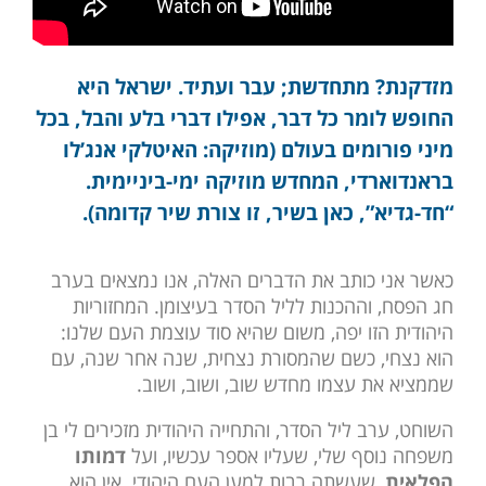
מזדקנת? מתחדשת; עבר ועתיד. ישראל היא
החופש לומר כל דבר, אפילו דברי בלע והבל, בכל
מיני פורומים בעולם (מוזיקה: האיטלקי אנג’לו
בראנדוארדי, המחדש מוזיקה ימי-ביניימית.
“חד-גדיא”, כאן בשיר, זו צורת
שיר קדומה).
כאשר אני כותב את הדברים האלה, אנו נמצאים בערב
חג הפסח, וההכנות לליל הסדר בעיצומן. המחזוריות
היהודית הזו יפה, משום שהיא סוד עוצמת העם שלנו:
הוא נצחי, כשם שהמסורת נצחית, שנה אחר שנה, עם
שממציא את עצמו מחדש שוב, ושוב, ושוב.
השוחט, ערב ליל הסדר, והתחייה היהודית מזכירים לי בן
משפחה נוסף שלי, שעליו אספר עכשיו, ועל
דמותו
הפלאית
, שעשתה רבות למען העם היהודי. אין הוא