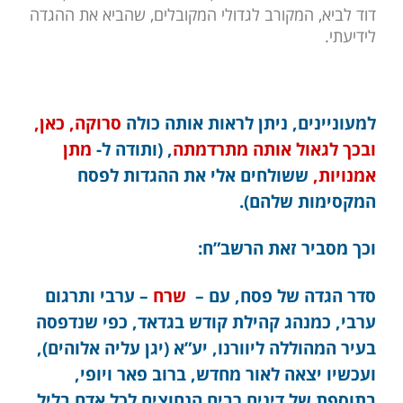
דוד לביא, המקורב לגדולי המקובלים, שהביא את ההגדה
לידיעתי.
למעוניינים, ניתן לראות אותה כולה
סרוקה, כאן,
ובכך לגאול אותה מתרדמתה
, (ותודה ל-
מתן
אמנויות,
ששולחים אלי את ההגדות לפסח
המקסימות שלהם).
וכך מסביר זאת הרשב”ח:
סדר הגדה של פסח, עם –
שרח
– ערבי ותרגום
ערבי, כמנהג קהילת קודש בגדאד, כפי שנדפסה
בעיר המהוללה ליוורנו, יע”א (יגן עליה אלוהים),
ועכשיו יצאה לאור מחדש, ברוב פאר ויופי,
בתוספת של דינים רבים הנחוצים לכל אדם בליל