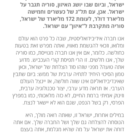
ישראל, וביום שבו יושג האיזון, סוריה תגבר על
ישראל. אכן, עם תל”ג של כעשרים וחמישה
מליארד דולר, לעומת 172 מליארד של ישראל,
סוריה מתקרבת ל”איזון” עם ישראל.
אנו חברה אידיבידואליסטית, שבה כל פרט הוא עולם
ומלואו, וזכאי להגשמת מאוויו, ואתה מפרש זאת בטעות
כחולשה. כלומר, אם אין אנו חברה מגוייסת, כמו סוריה
שלך, אנו חלשים. זו הרי תפיסת קורי העכביש. מדוע
אתה טועה? מפני שזהו סוד הצלחת של ישראל, וכאן
טמון הסיכוי היחיד לתחיה ערבית של ממש: ביום שתבין
שאינדיבידואליזם אינו שווה חולשה, אז יינצל העולם
הערבי. אז תראה מדע ערבי, יצור טכנולוגיה ערבית,
וזינוק אמיתי ברמת החיים, לא כזה מלאכותי, כמו במפרץ
הפרסי, רק בשל הנפט, שגם הוא לא יישאר לנצח.
במילים אחרות, ישראל זו, שאתה רואה מולך, היא
הנוסחה להצלחה גם שלך ושל החברה שלך. אם אתה
דוחה את ישראל על מה שהיא מגלמת, אתה בעצם