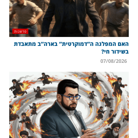
פרשנות
האם המפלגה ה”דמוקרטית” בארה”ב מתאבדת
בשידור חי?
07/08/2026