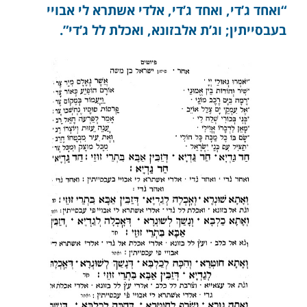
“ואחד ג’די, ואחד ג’די, אלדי אשתרא לי אבויי
בעבסייתין; וג’ת אלבזונא, ואכלת לל ג’די”.