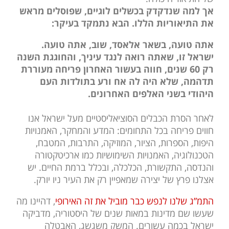
אך למה שנדקדק בכשלים לוגיים, שפוסלים מראש
את התיאוריות
הללו. הבא נתמקד בעיקר:
אתה טועה, בשאר אלאסד, שוב, אתה טועה.
ישראל זו, שאתה רואה לנגד עיניך, והחוגגת השנה
רק 60 שנים, חווה בעשור האחרון פריחה מעוררת
תדהמה, שלא היה לה אח ורע בתולדות העם
היהודי בשני האלפים האחרונים.
לאחר הסרת הכבלים הסוציאליסטיים מעל ישראל אנו
חווים פריחה בכל התחומים: המדע והמחקר, האמנויות
היפות, הספרות, הציור, המוזיקה, התרבות, המטבח,
הטכנולוגיה, האמנויות השימושיות כמו ארכיטקטורה
והנדסה, התקשורת, הכלכלה, ובכלל ברמת החיים. יש
אצלנו פרץ של יצירה שמאפיין רק את העיר ניו יורק.
התמ”ג שלנו לנפש כבר מוביל את זה האירופי
, דהיינו מה
שעשו שם מדינות במאות שנים של היסטוריה, מדביקה
ישראל בכמה עשורים. המשק משגשג, האבטלה