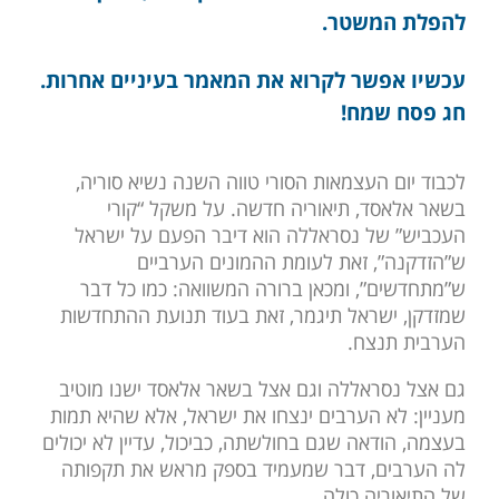
להפלת המשטר.
עכשיו אפשר לקרוא את המאמר בעיניים אחרות.
חג פסח שמח!
לכבוד יום העצמאות הסורי טווה השנה נשיא סוריה,
בשאר אלאסד, תיאוריה חדשה. על משקל “קורי
העכביש” של נסראללה הוא דיבר הפעם על ישראל
ש”הזדקנה”, זאת לעומת ההמונים הערביים
ש”מתחדשים”, ומכאן ברורה המשוואה: כמו כל דבר
שמזדקן, ישראל תיגמר, זאת בעוד תנועת ההתחדשות
הערבית תנצח.
גם אצל נסראללה וגם אצל בשאר אלאסד ישנו מוטיב
מעניין: לא הערבים ינצחו את ישראל, אלא שהיא תמות
בעצמה, הודאה שגם בחולשתה, כביכול, עדיין לא יכולים
לה הערבים, דבר שמעמיד בספק מראש את תקפותה
של התיאוריה כולה.