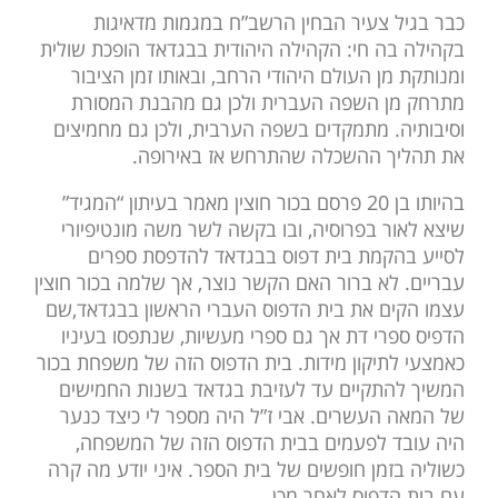
כבר בגיל צעיר הבחין הרשב”ח במגמות מדאיגות
בקהילה בה חי: הקהילה היהודית בבגדאד הופכת שולית
ומנותקת מן העולם היהודי הרחב, ובאותו זמן הציבור
מתרחק מן השפה העברית ולכן גם מהבנת המסורת
וסיבותיה. מתמקדים בשפה הערבית, ולכן גם מחמיצים
את תהליך ההשכלה שהתרחש אז באירופה.
בהיותו בן 20 פרסם בכור חוצין מאמר בעיתון “המגיד”
שיצא לאור בפרוסיה, ובו בקשה לשר משה מונטיפיורי
לסייע בהקמת בית דפוס בבגדאד להדפסת ספרים
עבריים. לא ברור האם הקשר נוצר, אך שלמה בכור חוצין
עצמו הקים את בית הדפוס העברי הראשון בבגדאד,שם
הדפיס ספרי דת אך גם ספרי מעשיות, שנתפסו בעיניו
כאמצעי לתיקון מידות. בית הדפוס הזה של משפחת בכור
המשיך להתקיים עד לעזיבת בגדאד בשנות החמישים
של המאה העשרים. אבי ז”ל היה מספר לי כיצד כנער
היה עובד לפעמים בבית הדפוס הזה של המשפחה,
כשוליה בזמן חופשים של בית הספר. איני יודע מה קרה
עם בית הדפוס לאחר מכן.