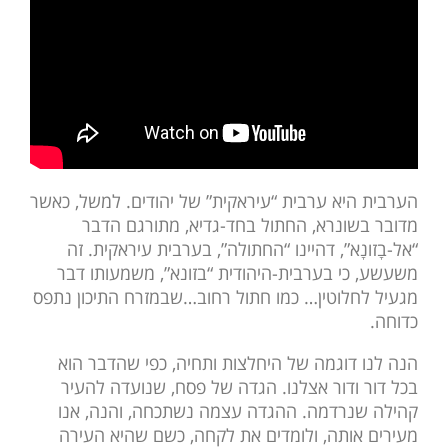
הערבית היא ערבית “עיראקית” של יהודים. למשל, כאשר
מדובר בשונרא, החתול בחד-גדיא, מתורגם הדבר
“אל-בָזונָא”, דהיינו “החתולה”, בערבית עיראקית. זה
משעשע, כי בערבית-היהודית “בזונא”, משמעותו דבר
מגעיל לחלוטין… כמו חתול רחוב…שבמזרח התיכון נתפס
כדוחה.
הנה לנו דוגמה של היחלצות ותחיה, כפי שהדבר הוא
בכל דור ודור אצלנו. הגדה של פסח, שנועדה להעיר
קהילה שנרדמה. ההגדה עצמה נשתכחה, והנה, אנו
מעירים אותה, ולומדים את לקחה, כשם שהיא העירה