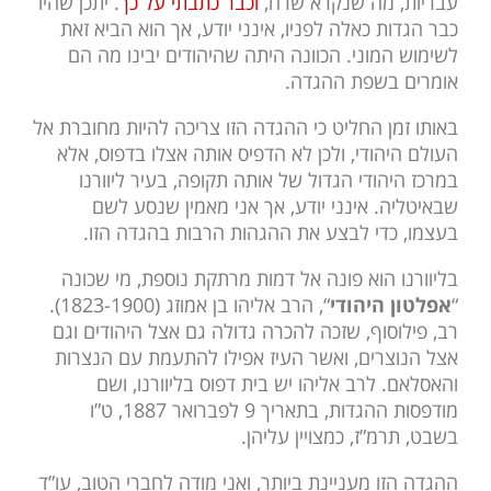
עבריות, מה שנקרא שרח,
וכבר כתבתי על כך
. יתכן שהיו
כבר הגדות כאלה לפניו, אינני יודע, אך הוא הביא זאת
לשימוש המוני. הכוונה היתה שהיהודים יבינו מה הם
אומרים בשפת ההגדה.
באותו זמן החליט כי ההגדה הזו צריכה להיות מחוברת אל
העולם היהודי, ולכן לא הדפיס אותה אצלו בדפוס, אלא
במרכז היהודי הגדול של אותה תקופה, בעיר ליוורנו
שבאיטליה. אינני יודע, אך אני מאמין שנסע לשם
בעצמו, כדי לבצע את ההגהות הרבות בהגדה הזו.
בליוורנו הוא פונה אל דמות מרתקת נוספת, מי שכונה
“
אפלטון היהודי
“, הרב אליהו בן אמוזג (1823-1900).
רב, פילוסוף, שזכה להכרה גדולה גם אצל היהודים וגם
אצל הנוצרים, ואשר העיז אפילו להתעמת עם הנצרות
והאסלאם. לרב אליהו יש בית דפוס בליוורנו, ושם
מודפסות ההגדות, בתאריך 9 לפברואר 1887, ט”ו
בשבט, תרמ”ז, כמצויין עליהן.
ההגדה הזו מעניינת ביותר, ואני מודה לחברי הטוב, עו”ד