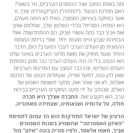
ומה באמת המצב אצל ההמונים הערביים, מר בשאר?
האם מפלגת הבעת’ (“התחיה”) הקריקטורלית שלך, זו
אשר נמחקה בעיראק הסמוכה, כאילו לא היתה מעולם,
היא התחיה הסורית? בכירי השלטון שלך, שמלווים אותך
ואת אביך כבר כמה עשורי שנים, הם ההתחדשות? ואולי
הבחירות שבהן היית מועמד יחיד. ואולי בריחת המוחות
ההמונית מן העולם הערבי לעבר המערב? כיום, הדבר
היחיד שעוד מחזיק את מאות מליוני הערבים באיזור שלנו
הוא הנפט, בלי זה היה העולם הערבי כבר מזמן בתחתית
העולם השלישי, וזהו כבר המצב עם המדינות הערביות
שאין להן נפט, למשל סוריה, שעתודות הנפט של הולכות
ואוזלות. לא אני אומר זאת, מחקר תשומות האנוש של
האו”ם, שנכתב על ידי מיטב החוקרים הערביים בבירות
ערב, הוא הקובע זאת.
החברה אצלך היא חברה
חולה, על עדותיה ושנאותיה, שעתידה מאחוריה.
הרעיון של ישראל המזדקנת הוא הד עמום לתפיסת
“האיזון האסטרטגי” שהשמיע בשנות השמונים
אביך, חאפז אלאסד, ולפיו סוריה בונה “איזון” מול