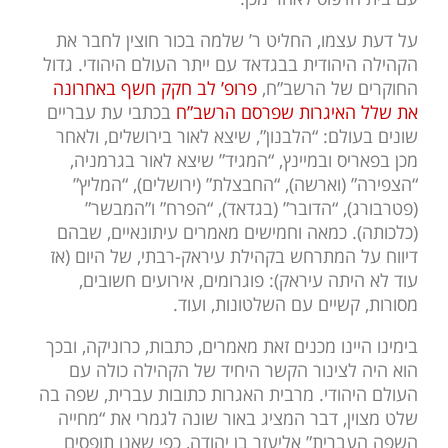
על דעת עצמו, החליט ר’ שלמה בכור חוצין לחבר את
הקהילה היהודית בבגדאד עם ייתר העולם היהודי. גדול
החוקרים של הרשב”ח,
פרופ’ לב חקק חשף באחרונה
את שלל האיגרות שפרסם הרשב”ח
בכתבי עת עבריים
שונים בעולם: “הלבנון”, שיצא לאור בירושלים, ולאחר
מכן בפאריס ובמיינץ, “המגיד” שיצא לאור בגרמניה,
“הצפירה” (וארשה), “החבצלת” (ירושלים), “המליץ”
(פטרבורג), “הדובר” (בגדאד), “הפרח” ו”המבשר”
(כלכותה). כמאה וחמישים מאמרים עיתונאיים, שבהם
דיווח על המתרחש בקהילת עיראק-רבתי, של היום (אז
עוד לא היתה עיראק): פוגרומים, אירועים חשובים,
מסורות, קשיים עם השלטונות, ועוד.
בימינו היינו מכנים זאת מאמרים, כתבות, כרוניקה, ובכך
הוא היה לצינור הקשר היחיד של הקהילה כולה עם
העולם היהודי. מרבית האגרות כתובות עברית, שפה בה
שלט מצוין, דבר המציג באור שונה לגמרי את “מחייה
השפה העברית” אליעזר בן יהודה, כפי שאנו תופסים