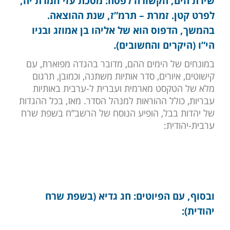
שירת הים, הקשורה לפסח: מסכת עזי וזמרת יה,
לפרט קטן. זמרת – תרמ”ז, שנת ההוצאה.
בהמשך, הדפוס הוא של אליהו בן אמוזג ובניו
הי”ו (היקרים והחשובים).
במונחים של הימים ההם, מדובר בהגדה מפוארת, עם
קישוטים, איורים, סדר אותיות משתנה, וכמובן, תרגום
מלא של הטקסט מארמית ועברית ל-ערבית באותיות
עבריות, כולל ההוראות למנהל הסדר. מאז, בכל ההגדות
של יהדות בבל, הופיע הנוסח של הרשב”ח בשפת שרח
ערבית-יהודית:
ובסוף, עם הפיוטים: חג גדיא (בשפת שרח
יהודית):