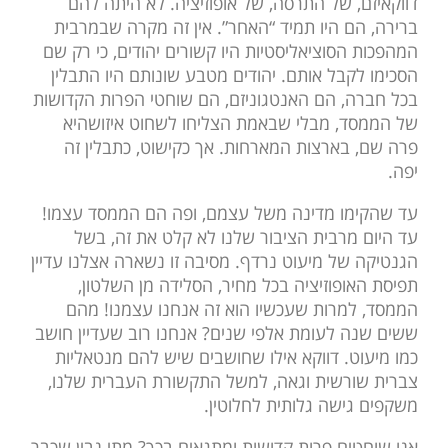
דווקאיזם, של התרסה, של אופוזיציה. לא היתה להם
ברירה, הם היו תמיד “האחר”. אין זה מקרה שבמרבית
המהפכות הסוציאליסטיות היו קשורים יהודים, כי רק שם
הסכימו לקבל אותם. יהודים מטבע שונותם היו התבלין
בכל חברה, הם האנטגוניזם, הם שוחטי הפרות הקדושות
של הממסד, מבלי שבאמת הצליחו לשחוט איזושהיא
פרה שם, בארצות המארחות. אך כקישוט, כתבלין זה
יפה.
עד שהקימו מדינה משל עצמם, ופה הם הממסד עצמו!
עד היום מרבית הציבור שלנו לא קלט את זה, בשל
הגנטיקה של מיעוט נרדף. מסיבה זו נשארה אצלנו עדיין
תפיסת האופוזיציה בכל מחיר, הסלידה מן השלטון,
הממסד, למרות שעכשיו הוא זה אנחנו עצמנו! מהם
ששים שנה לעומת אלפי שנים? אנחנו רוב שעדיין חושב
כמו מיעוט. דווקא אילו שחושבים שיש להם מנטאליות
צברית שורשית וגאה, למשל התקשורת העברית שלנו,
משקפים גישה גלותית לחלוטין.
אנו שוחטים פרות קדושות ומתגאים בכך? מתי נבין שכבר