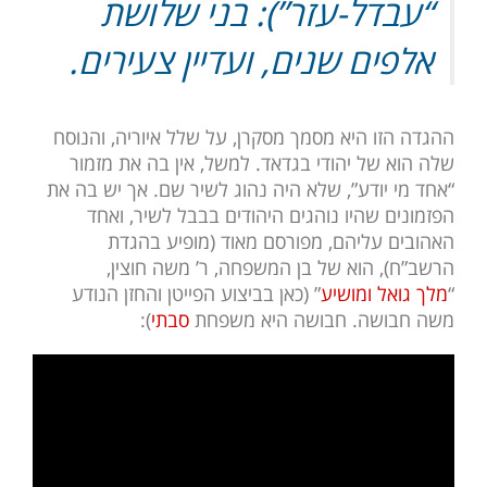
“עבדל-עזר”): בני שלושת
אלפים שנים, ועדיין צעירים.
ההגדה הזו היא מסמך מסקרן, על שלל איוריה, והנוסח
שלה הוא של יהודי בגדאד. למשל, אין בה את מזמור
“אחד מי יודע”, שלא היה נהוג לשיר שם. אך יש בה את
הפזמונים שהיו נוהגים היהודים בבבל לשיר, ואחד
האהובים עליהם, מפורסם מאוד (מופיע בהגדת
הרשב”ח), הוא של בן המשפחה, ר’ משה חוצין,
“
מלך גואל ומושיע
” (כאן בביצוע הפייטן והחזן הנודע
משה חבושה. חבושה היא משפחת
סבתי
):