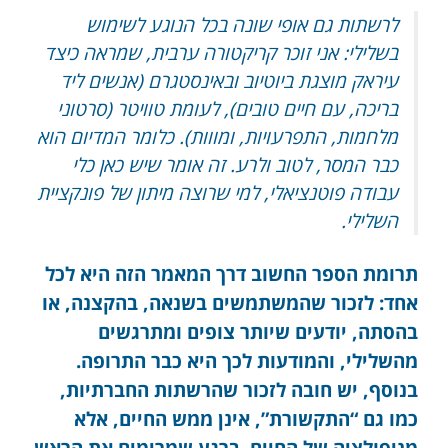
לרשתות גם אופי שונה בכל הנוגע לשימוש
בשלילי: אני זוכר קריקטורה ערבית, שמראה כיצד
עיראק מוצגת ביוטיוב ובאינסטגרם (אנשים ליד
בריכה, עם חיים טובים), לעומת טוויטר (סרטוני
מלחמות, התפרעויות, ומווות). כלומר המדיום הוא
כבר המסר, לטוב ולרע. זה אומר שיש כאן כלי
עבודה פוטנציאלי, למי שרוצה מיתון של פונקציית
השלילי.
תרומת הספר החשוב דרך המאמר הזה היא לכל
אחד: לזכור שהמשתמשים בשנאה, בהקצנה, או
בהסתה, יודעים שיותר צופים ומתרגשים
מהשלילי, והמודעות לכך היא כבר התרופה.
בנוסף, יש חובה לזכור שהרשתות החברתיות,
כמו גם “התקשורת”, אינן ממש החיים, אלא
מניפולציה של החיים. ברגע שמרימים את הראש