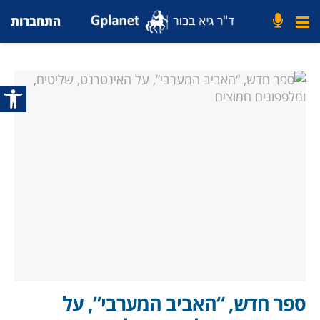
התחברות
פתח סרג
ספר חדש, “האביב המערבי”, על