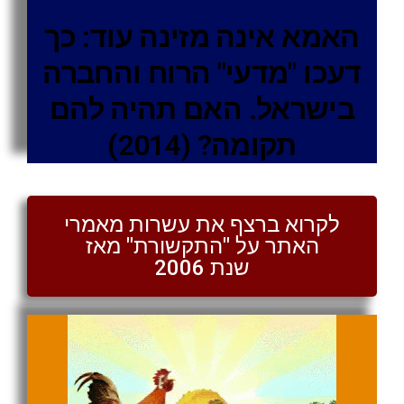
האמא אינה מזינה עוד: כך
דעכו "מדעי" הרוח והחברה
בישראל. האם תהיה להם
תקומה? (2014)
לקרוא ברצף את עשרות מאמרי
האתר על "התקשורת" מאז
שנת 2006