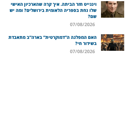
וינגייט חזר הביתה. איך קרה שהארכיון האישי
שלו נחת בספריה הלאומית בירושלים? ומה יש
שם?
07/08/2026
האם המפלגה ה”דמוקרטית” בארה”ב מתאבדת
בשידור חי?
07/08/2026