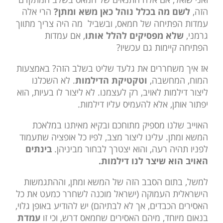
הזה,
לשם מה בכלל נוהל כאן משא ומתן?
הרי אלה
עמדות הפתיחה של חמאס, ובשביל מה היה צריך מתווך
גרמני,
שלא מפסיקים להלל אותו
, אם עמדות
הפתיחה קיימות גם עכשיו?
אז איך משחררים את גלעד שליט בשלב הזה? באמצעות
המוח, המחשבה,
וטקטיקת הדילמות
. לא השכלנו
ליצור דילמות לאויב, רק לעצמנו. לא ליצור לו בעיות, הוא
יפתור אותן, אלא להעמיס עליו דילמות.
האוייב שלנו מספיק מתוחכם ובקיא מאיתנו במלאכת
המשא ומתן. עלינו ליצור מצב, לפיו כל אופציה שתעמוד
לפניו תהיה רעה, והוא יצטרך לבחור מביניהן.
בינתים
האויב הוא שיצר לנו דילמות.
למשל, בתום הסבב הזה של המשא ומתן, וההתגמשות
הישראלית העמוקה (ישראל מוכנה לשחרר כמעט את כל
האסירים הכבדים, אך לא לבתיהם) יש להודיע באופן גלוי,
בנאום מיוחד, מיהם האסירים שחמאס דרש, וכי זו
עמדת