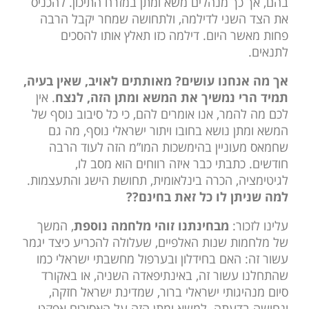
בהם, אך כך מנהלים משא ומתן במזרח התיכון. להכניס
את הצד השני לדילמה, ולתחושה שמחר יקבל הרבה
פחות מאשר היום. דילמה כזו תאלץ אותו להסכים
לתנאים.
אך מה אנחנו עושים? מאותתים לאויב, שאין בעיה,
תמיד הרי נמשיך את המשא ומתן הזה, לנצח
. אין
לכם מה להמר, אנו אומרים להם, כי כל סיבוב נוסף של
המשא ומתן נושא בחובו ויתור ישראלי נוסף, מה גם
שחמאס מעוניין בהימשכות המו”מ הזה לעוד הרבה
חודשים. כתבתי כבר איזה רווחים הוא מסב לו,
לגיטימציה, הכרה בינלאומית, תחושת הישג והתעצמות.
למה שניתן לו כל זאת בחינם??
עלינו לזכור:
מבחינתנו זוהי מלחמה נוספת
, המשך
של מלחמות שנות האלפיים, שעלולה להכריע כיצד יגמר
עשור זה: האם בחידלון ובערפול מחשבתי ישראלי כמו
שהתחלנו עשור זה, באינתיפאדה השניה, או באקורד
סיום מנהיגותי ישראלי ברור, שמדינת ישראל חזקה,
ונחושה בדעתה. למשא ומתן הזה על האסירים אפקט