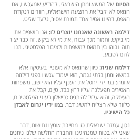
הסיום
של המשא ומתן הישראלי. להודיע שמעכשיו, אם
חמאס לא יקבל את ההצעה הישראלית, חוזרים לנקודת
האפס, דהיינו אסיר אחד תמורת אסיר, גלעד שליט.
דילמה ראשונה שאנחנו יוצרים לו:
אנו חושפים את
מי ביקש, וחמור מכך עבורו, את מי לא ביקש. זה כבר יצור
תוהו ובוהו בין חמאס למשפחות ולציבור הפלסטיני. תנו
להם לטבוע.
דילמה שניה:
כיוון שחמאס לא מעוניין בעיסקה אלא
במשא ומתן בלתי נגמר, הוא יעמוד עכשיו בפני דילמה
איומה: במו ידיו יחסל את הענף עליו הוא יושב. משפחות
האסירים תפעלנה עליו לחץ כבד, סיֵים, קבֵל את
העיסקה, והוא עלול להיתפס ככישלון בעיני הפלסטינים,
כלוזֶר שלא הצליח להשיג דבר.
במו ידיו יגרום לאבדן
כל הישיגיו.
נכון, עמדה ישראלית כזו מחייבת אומץ ונחישות, דבר
שאני לא בטוח שמנהיגינו והחברה החלשה שלנו ניחנים