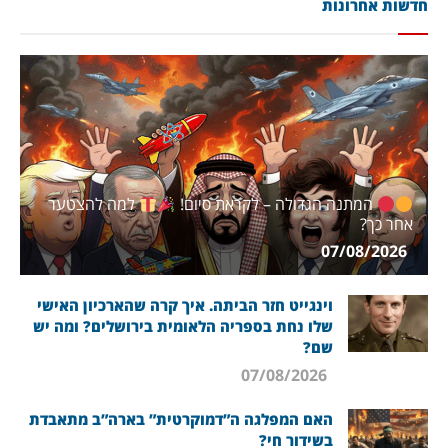
חדשות אחרונות
המתנה הגדולה – לקראת סיום!
למה להצטער
אחר כך?
07/08/2026
וינגייט חזר הביתה. איך קרה שהארכיון האישי
שלו נחת בספריה הלאומית בירושלים? ומה יש
שם?
07/08/2026
האם המפלגה ה”דמוקרטית” בארה”ב מתאבדת
בשידור חי?