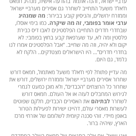
ערביי ישראל, והנה אתמול בהודעה אישית, מנהיג חמאס
ח’אלד משעל התחייב לשחרר גם אסירים מערביי ישראל
וממזרח ירושלים, והניסיון קובע בבירור:
מה שמנהיג
ערבי אומר בפומבי, זה מה שיקרה.
כמו בימי אוסלו,
שבחדרי חדרים התחייבו הפלסטינים לאבו דיס כבירת
פלסטין ומה לא, עד שערפאת קבע בחוץ בפומבי: לא
יקום ולא יהיה, וזה מה שחייב. “אבל הפלסטינים אמרו לנו
בחדרי חדרים”… היו הישראלים מצטדקים.. הלקח לא
נלמד, גם היום.
מה עדיין פתוח? לפי ח’אלד משעל מאתמול, חמאס דורש
שחרור אסירים מערביי ישראל וממזרח ירושלים, דורש את
שחרור כל הרוצחים “הכבדים”, ולא מוכן כמעט לגמרי
לגירוש המחבלים לעזה או אל העולם. חמאס דורש
לשחרר
לבתיהם
את האסירים הכבדים, חלקם שפוטים
לעשרות מאסרי עולם, דהיינו ישירות לפעילות הטרור
באופן מיידי. זוהי סכנה קיומית לשלומם של אזרחי מרכז
הארץ, שיהיה ברור.
ואני שואל, אם אלה התנאים של חמאס בשלב המתקדם