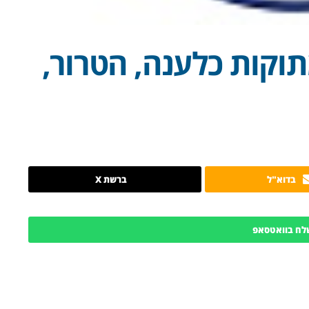
וקות כלענה, הטרור,
בדוא"ל
ברשת X
לח בוואטסאפ