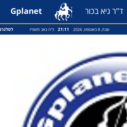
ד"ר גיא בכור
Gplanet
21:11
לטלגרם
שבת, 8 באוגוסט, 2026
כ״ה באב תשפ״ו