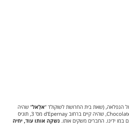
אלאל הנפלאה, (שאת בית החרושת לשוקולד “
אלַאל
“
שהיה
למשפחתה בתוניס, אני מכיר מרקע אישי, Chocolaterie Allal, שהיה קיים ברחוב d’Epernay מס’ 3, תוניס
ם
במו ידינו. החברים משקים אותו.
נשקה אותו עוד, יחיה