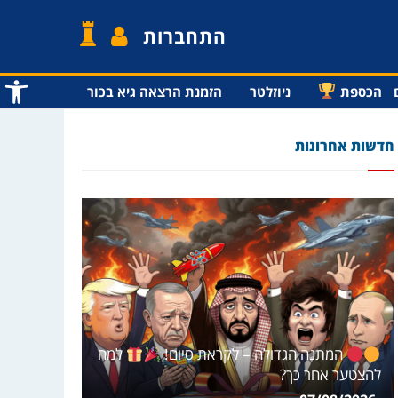
התחברות
פתח סרג
הכספת
ניוזלטר
הזמנת הרצאה גיא בכור
חדשות אחרונות
המתנה הגדולה – לקראת סיום!
למה
להצטער אחר כך?