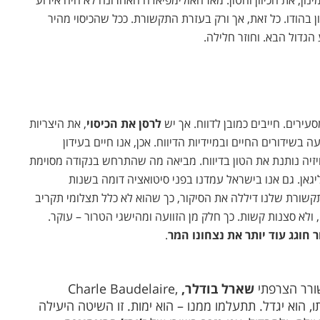
ון, את הכיוון והטון. מאז האולימפיאדה האחרונה לא היה אירוע
ן בהודו. כל זאת, אך ורק בעזרת התקשורת. ככל שהכיסוי מהיר
 הגדול הבא. וחוזר חלילה.
עירים. חייבים כמובן לדווח. אך יש
לרסן את הכיסוי
, את היצריות
 בשידורים החיים ובמיידיות הדיווח. אכן, אנו חיים בעידון
ויזיה נותנת את הטון בדיווח. מביאה מה שהתרחש בנקודה מסוימת
אן. גם אנו בישראל עמדנו בפני סיטואציה דומה בשנות
קשורת שלנו דיללה את הסיקור, כך שהוא לא כלל תצלומי תקריב
 ולא סצנות קשות. כך חלק מן הזוועה ומהישגי הטרור – עוקר.
ר חוגג עוד יותר את נצחונו המר
.
שורר הצרפתי
שארל בודלר,
,
Charle Baudelaire
תשקו אותו, הוא יגדל. תתעלמו ממנו – הוא ימות. זו השיטה היעילה