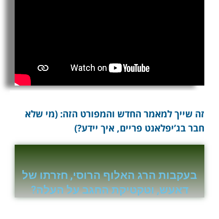
זה שייך למאמר החדש והמפורט הזה: (מי שלא
חבר בג’יפלאנט פריים, איך יידע?)
בעקבות הרג האלוף הרוסי, חזרתו של
דאעש, וטקטיקת החגב על העלה?