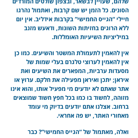
שלהם, שעויין לבשאר, ובצפון שולטים המורדים
הסונים. כל הזמן יש שם קרבות, ואתמול נהרגו
חיילי “הגייס החמישי” בקרבות אידליב. אין יום
ללא הרוגים בחזיתות השונות, ודאעש מזנב
במיליציות השיעיות האומללות.
אין להאמין לתעמולת המשטר והשיעים. כמו כן
אין להאמין לערוצי טלגרם בעלי שמות של
מסעדות ערביות, המפארים את השיעים ואת
איראן; יתכן ואיראן מפעילה את חלקם. ערוץ או
אתר שאתם לא יודעים מי מפעיל אותו, והוא אינו
מזוהה, לחשוד בו כמו בכל חפץ חשוד שמוצאים
ברחוב. אצלנו אתם יודעים בדיוק מי עומד
מאחורי האתר, יש פה אחראי.
ואלה, מאתמול של “הגייס החמישי”? כבר