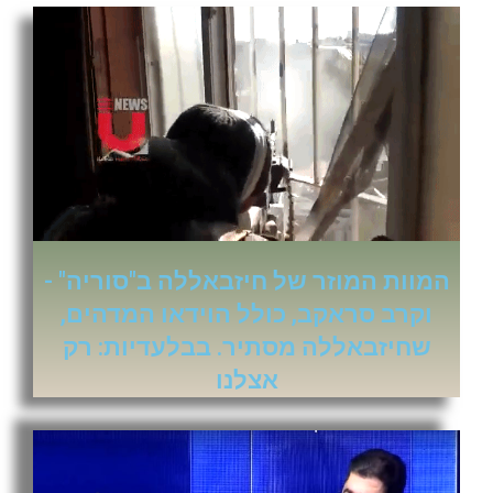
המוות המוזר של חיזבאללה ב"סוריה" -
וקרב סראקב, כולל הוידאו המדהים,
שחיזבאללה מסתיר. בבלעדיות: רק
אצלנו