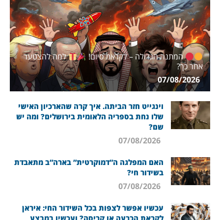
המתנה הגדולה – לקראת סיום!
למה להצטער
אחר כך?
07/08/2026
וינגייט חזר הביתה. איך קרה שהארכיון האישי
שלו נחת בספריה הלאומית בירושלים? ומה יש
שם?
07/08/2026
האם המפלגה ה”דמוקרטית” בארה”ב מתאבדת
בשידור חי?
07/08/2026
עכשיו אפשר לצפות בכל השידור החי: איראן
לקראת הכרעה או קריסה? ועכשיו במבצע