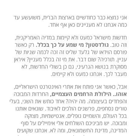
אני נמצא כבר כחודשיים בארצות הברית, משועשע עד
כמה אנחנו לא מעניינים כאן אף אחד.
חדשות מישראל כמעט ולא קיימות במדיה האמריקנית,
וזה טוב.
גולדסטון? מי שמע על כך בכלל.
רק כאשר
פורסם הוידאו של גלעד שליט זה זכה לכמה שניות של
עניין. תורכיה? שום דבר. את מי זה בכלל מעניין? איראן
מסוקרת בנושא הגרעיני, גם כן בשולי החדשות, לא
מעבר לכך. אנחנו כמעט ולא קיימים.
אבל, כאשר אני פותח את אתרי האינטרנט הישראליים,
אוהו.. הילולת הרחמים העצמיים,
החרדות המבוכה
והפחדים בעיצומה. מה יהיה? אחד כותש את השני, בעלי
טורים נסחפים, פרשנים הולכים לאיבוד. שונאים אותנו
בכל העולם, והשמיים נופלים. אנטישמיות, מצוקה
ומבוכה. יש מביניכם השולחים אלי אימיילים על סוף
המדינה, מדינת החשמונאים, ומה לא. אנחנו שקועים