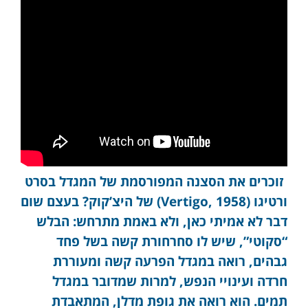
זוכרים את הסצנה המפורסמת של המגדל בסרט
ורטיגו (Vertigo, 1958) של היצ’קוק? בעצם שום
דבר לא אמיתי כאן, ולא באמת מתרחש: הבלש
“סקוטי”, שיש לו סחרחורת קשה בשל פחד
גבהים, רואה במגדל הפרעה קשה ומעוררת
חרדה ועינויי הנפש, למרות שמדובר במגדל
תמים. הוא רואה את גופת מדלן, המתאבדת