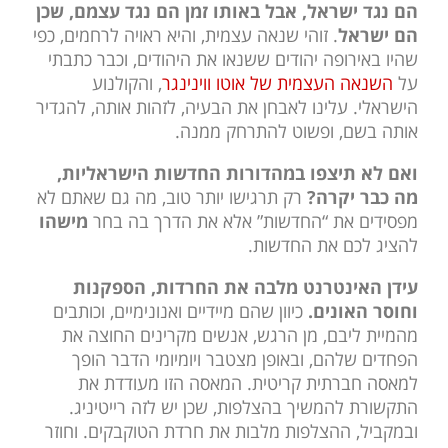
הם נגד ישראל, אבל באותו זמן הם נגד עצמם, שכן
הם ישראל
. זוהי שנאה עצמית, והיא ראויה לרחמים, כפי
שהיו באירופה יהודים ששנאו את היהודים, וכבר כתבתי
על
השנאה העצמית של אוטו ווינינגר
, והקולנוע
הישראלי. עלינו לאבחן את הבעיה, לזהות אותה, להגדיר
אותה בשם, ופשוט להתרחק ממנה.
ואם לא תיצפו במהדורות החדשות הישראליות,
מה כבר יקרה?
רק תרגישו יותר טוב, מה גם שאתם לא
מפסידים את “החדשות” אלא את הדרך בה בחר
מישהו
להציג לכם את החדשות.
עידן האינטרנט מלבה את החרדות, הספקנות
וחוסר האונים.
כיוון שהם מיידיים ואנונימיים, וכותבים
מהמיית ליבם, מן הרגש, אנשים מקרינים החוצה את
הפחדים שלהם, ובאופן מצטבר ויומיומי הדבר הופך
למאסה חברתית קריטית. המאסה הזו מעודדת את
התקשורת להמשיך בהצלפות, שכן יש לזה רייטיניג.
ובמקביל, ההצלפות מלבות את חרדת הטוקבקים. וחוזר