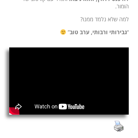
הומור.
למה שלא נלמד ממנו?
“
גבירותי ורבותי,
ערב טוב
”