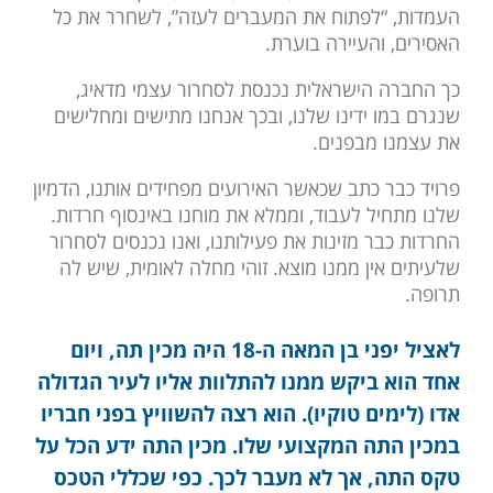
העמדות, “לפתוח את המעברים לעזה”, לשחרר את כל
האסירים, והעיירה בוערת.
כך החברה הישראלית נכנסת לסחרור עצמי מדאיג,
שנגרם במו ידינו שלנו, ובכך אנחנו מתישים ומחלישים
את עצמנו מבפנים.
פרויד כבר כתב שכאשר האירועים מפחידים אותנו, הדמיון
שלנו מתחיל לעבוד, וממלא את מוחנו באינסוף חרדות.
החרדות כבר מזינות את פעילותנו, ואנו נכנסים לסחרור
שלעיתים אין ממנו מוצא. זוהי מחלה לאומית, שיש לה
תרופה.
לאציל יפני בן המאה ה-18 היה מכין תה, ויום
אחד הוא ביקש ממנו להתלוות אליו לעיר הגדולה
אדו (לימים טוקיו). הוא רצה להשוויץ בפני חבריו
במכין התה המקצועי שלו. מכין התה ידע הכל על
טקס התה, אך לא מעבר לכך. כפי שכללי הטכס