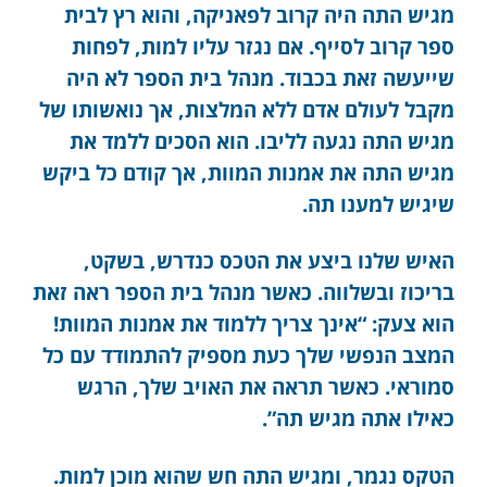
מגיש התה היה קרוב לפאניקה, והוא רץ לבית
ספר קרוב לסייף. אם נגזר עליו למות, לפחות
שייעשה זאת בכבוד. מנהל בית הספר לא היה
מקבל לעולם אדם ללא המלצות, אך נואשותו של
מגיש התה נגעה לליבו. הוא הסכים ללמד את
מגיש התה את אמנות המוות, אך קודם כל ביקש
שיגיש למענו תה.
האיש שלנו ביצע את הטכס כנדרש, בשקט,
בריכוז ובשלווה. כאשר מנהל בית הספר ראה זאת
הוא צעק: “אינך צריך ללמוד את אמנות המוות!
המצב הנפשי שלך כעת מספיק להתמודד עם כל
סמוראי. כאשר תראה את האויב שלך, הרגש
כאילו אתה מגיש תה”.
הטקס נגמר, ומגיש התה חש שהוא מוכן למות.