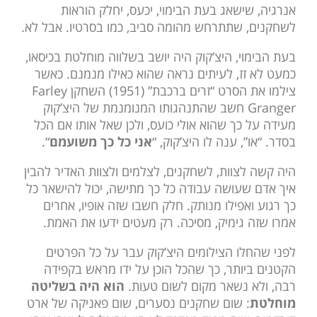
אנרגיה, שישאג בעת הבימוי, יכעס, יחלק הוראות
לשחקנים, שתתרחש מהומה סביב, כמו בסרטיו. אבל לא.
בעת הבימוי, היצ’קוק היה יושב בשלווה מוחלטת בכיסאו,
כמעט לא זז, לעיתים נראה שהוא כאילו מנמנם. כאשר
צילמו את הסרט “זרים ברכבת” (1951) השחקן Farley
Granger חשב שהתנהגותו המנומנמת של היצ’קוק
מעידה על כך שהוא אולי כועס, ולכן שאל אותו אם הכל
בסדר. “או”, ענה לו היצ’קוק, “
אני כל כך משועמם
“.
היה קשה לצוות, לשחקנים, לצלמים ולצוות האדיר להבין
איך אדם שעושה עבודה כל כך מתישה, יכול להישאר כל
כך רגוע ואפילו מנותק. חלק חשבו שזה אופיו, אחרים
אמרו שזה גימיק, מסיכה. רק מעטים ידעו את האמת.
לפני שהחלו הצילומים היצ’קוק עבר על כל הפרטים
הקטנים ביותר, כך שהכל הוכן על ידו מראש בקפידה
רבה, ולא נשאר מקום לשום טעות.
הוא היה בשליטה
מוחלטת
: שום שחקנים נסערים, שום פאניקה של ארט