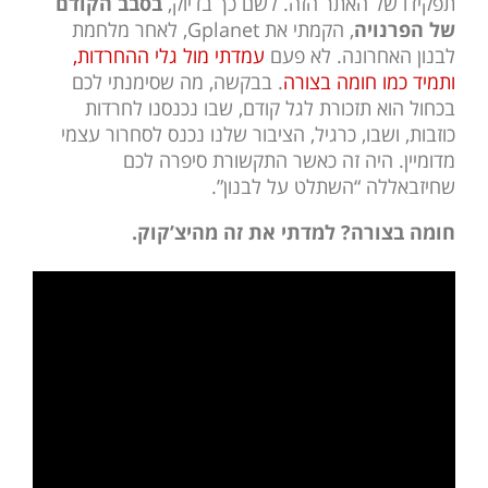
תפקידו של האתר הזה. לשם כך בדיוק,
בסבב הקודם
של הפרנויה
, הקמתי את Gplanet, לאחר מלחמת
לבנון האחרונה. לא פעם
עמדתי מול גלי ההחרדות,
ותמיד כמו חומה בצורה
. בבקשה, מה שסימנתי לכם
בכחול הוא תזכורת לגל קודם, שבו נכנסנו לחרדות
כוזבות, ושבו, כרגיל, הציבור שלנו נכנס לסחרור עצמי
מדומיין. היה זה כאשר התקשורת סיפרה לכם
שחיזבאללה “השתלט על לבנון”.
חומה בצורה? למדתי את זה מהיצ’קוק.