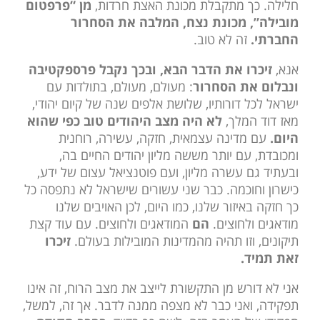
חלילה. כך מתקבלת מכונת האצת חרדות,
מן “פרפטום
מובילה”, מכונת נצח, המלבה את הסחרור
החברתי.
זה לא טוב.
אנא,
זיכרו את הדבר הבא, ובכך נקבל פרספקטיבה
ונבלום את הסחרור
: מעולם, מעולם, בתולדות עם
ישראל לכל דורותיו, שלושת אלפים שנה של קיום יהודי,
מאז דוד המלך,
לא היה מצב היהודים טוב כפי שהוא
היום.
עם מדינה עצמאית, חזקה, עשירה, רוחנית
ומכובדת, עם יותר מששה מליון יהודים החיים בה,
ובעתיד גם עשרה מליון, ועם פוטנציאל עצום של ידע,
כישרון וחוכמה. כבר שני עשורים שישראל לא נתפסה כל
כך חזקה באיזור שלנו, כמו היום, לכן האויבים שלנו
מודאגים ולחוצים.
הם
המודאגים ולחוצים. עם עוד קצת
תיקונים, וזו תהיה מהמדינות המובילות בעולם.
זיכרו
זאת תמיד.
אני לא דורש מן התקשורת לייצב את מצב הרוח, זה אינו
תפקידה, ואני כבר לא מצפה ממנה לדבר. אך זה, למשל,