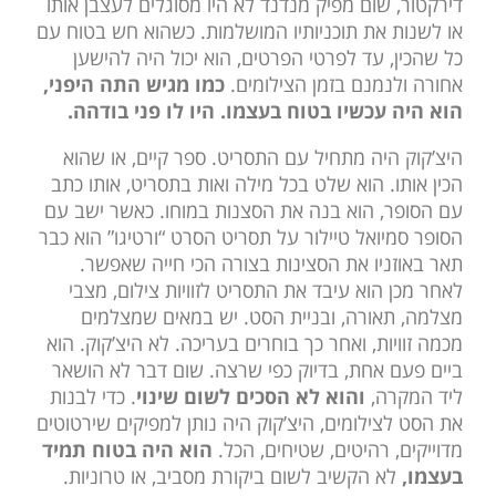
דירקטור, שום מפיק מנדנד לא היו מסוגלים לעצבן אותו
או לשנות את תוכניותיו המושלמות. כשהוא חש בטוח עם
כל שהכין, עד לפרטי הפרטים, הוא יכול היה להישען
אחורה ולנמנם בזמן הצילומים.
כמו מגיש התה היפני,
הוא היה עכשיו בטוח בעצמו. היו לו פני בודהה.
היצ’קוק היה מתחיל עם התסריט. ספר קיים, או שהוא
הכין אותו. הוא שלט בכל מילה ואות בתסריט, אותו כתב
עם הסופר, הוא בנה את הסצנות במוחו. כאשר ישב עם
הסופר סמיואל טיילור על תסריט הסרט “ורטיגו” הוא כבר
תאר באוזניו את הסצינות בצורה הכי חייה שאפשר.
לאחר מכן הוא עיבד את התסריט לזוויות צילום, מצבי
מצלמה, תאורה, ובניית הסט. יש במאים שמצלמים
מכמה זוויות, ואחר כך בוחרים בעריכה. לא היצ’קוק. הוא
ביים פעם אחת, בדיוק כפי שרצה. שום דבר לא הושאר
ליד המקרה,
והוא לא הסכים לשום שינוי
. כדי לבנות
את הסט לצילומים, היצ’קוק היה נותן למפיקים שירטוטים
מדוייקים, רהיטים, שטיחים, הכל.
הוא היה בטוח תמיד
בעצמו,
לא הקשיב לשום ביקורת מסביב, או טרוניות.