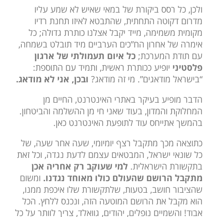
ולכן, כל רסס ביקורת של במאי שאיש לא שמע עליו
מדרום דקוטה התחתית, שהתבטא לאיזו תחנת רדיו
מקומית משמימה, מייד יקבל אצלנו כותרת גדולה; כל
אימרה של אחרון הח”כים הערביים מיד תובלט בשמחה,
עם תודת המערכת;
כל איום תעמולתי של ארגון
פלסטיני
יופיע ככותרת ראשית, ותמיד עם התוספת:
“בישראל מודאגים”. מי זה מודאג?
ובכן, אני לא מודאג.
הדבר מופיע בעיקר באתרי האינטרנט, החיים מן
המחלוקת והמדון, בעוד שאני חי מן ההשלמה והביטחון.
בהמשך אתייחס עוד לתופעת האינטרנט כאן.
כתוצאה מכך מתקבל רצף יומיומי, שעה אחר שעה, של
כל שונאי ישראל, המבטאים עצמם לדעת נגדה, וכל זאת
בתקשורת הישראלית.
למי שעוקב רק אחריה אכן
מתקבל הרושם שהעולם כולו מאוחד נגדנו.
ומשום
שהציבור חושב, בטעות, שלתקשורת שלו איכפת ממנו,
הוא מקבל את הרושם המוטעה הזה, ונכנס ללחץ. הכל
אבוד! והשמיים נופלים, יהודים, גוואלד, צריך לוותר על כל