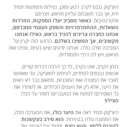
היצ’קוק נכנס לקרב רגוע ומוכן. נפילות והפתעות תמיד
יהיו, אך כבר חשבתם עליהן מראש, ויצרתם
אלטרנטיבות.
כאשר מסביב יעלו הספקות, החרדות
השאלות, ההתמרמרויות והספק העצמי המכרסם,
אנחנו כחברה צריכים להניד בראש, כאילו אנחנו
מקשיבים, אך המשיכו בשלכם.
הרוגע הזה יקרין על
הסביבה שלנו כולה. אנחנו יודעים שיש בעיות, צפינו זאת
מראש, ויש לנו דרכי התמודדות.
בזמן הקרב, ואנו בקרב, כל כך הרבה דברים קורים,
אנשים נכנסים לפחדים, לעיתים לפאניקה, עד שאפשר
לאבד את המטרה ואת התוכניות. פתאום כבר לא רואים
את היער, אלא רק את העצים הגדולים. אז לשחרר את
כל האסירים! לפתוח את המעברים! לוותר על הכל!
הצילו!
היצ’קוק תמיד ראה את
היער כולו,
את המערכה כולה,
את התמונה כולה בבהירות.
הוא סירב בעקשנות
להיכנס ללחץ, והוא ניצח.
ותמיד עם קורטוב של