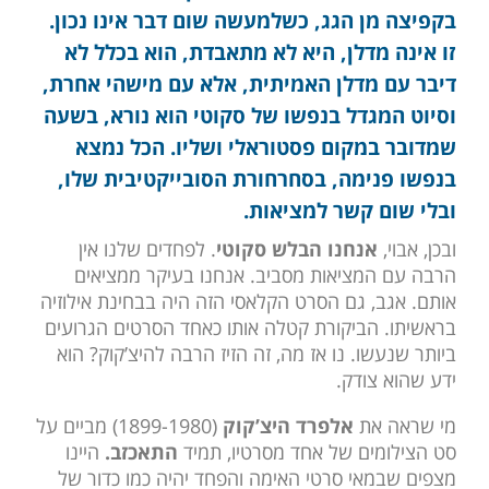
בקפיצה מן הגג, כשלמעשה שום דבר אינו נכון.
זו אינה מדלן, היא לא מתאבדת, הוא בכלל לא
דיבר עם מדלן האמיתית, אלא עם מישהי אחרת,
וסיוט המגדל בנפשו של סקוטי הוא נורא, בשעה
שמדובר במקום פסטוראלי ושליו. הכל נמצא
בנפשו פנימה, בסחרחורת הסובייקטיבית שלו,
ובלי שום קשר למציאות.
ובכן, אבוי,
אנחנו הבלש סקוטי
. לפחדים שלנו אין
הרבה עם המציאות מסביב. אנחנו בעיקר ממציאים
אותם. אגב, גם הסרט הקלאסי הזה היה בבחינת אילוזיה
בראשיתו. הביקורת קטלה אותו כאחד הסרטים הגרועים
ביותר שנעשו. נו אז מה, זה הזיז הרבה להיצ’קוק? הוא
ידע שהוא צודק.
מי שראה את
אלפרד היצ’קוק
(1899-1980) מביים על
סט הצילומים של אחד מסרטיו, תמיד
התאכזב.
היינו
מצפים שבמאי סרטי האימה והפחד יהיה כמו כדור של