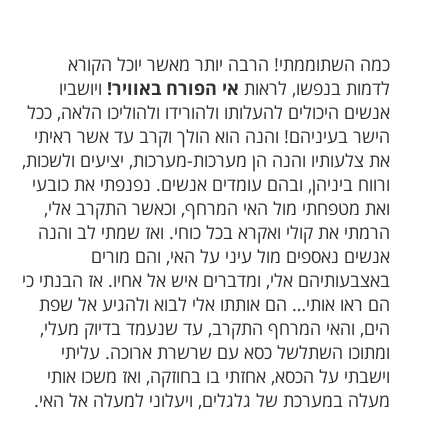
כמה השתוממתי! הרבה יותר מאשר יוכל הקורא
לדמות בנפשו, לראות
אי הפורח באוויר!
ויושביו
אנשים היכולים להעלותו ולהורידו ולהוליכו הלאה, ככל
הישר בעיניהם! והנה הוא הולך וקרב עד אשר ראיתי
את צלעותיו והנה הן מערכות-מערכות, יציעים ולשכות,
ורווח ביניהן, ובהם עומדים אנשים. נפנפתי את כובעי
ואת מטפחתי מול האי המרחף, וכאשר התקרב אלי,
הרמתי את קולי ואקרא בכל כוחי. ואז שמתי לב והנה
אנשים נאספים מול עיני על האי, והם מורים
באצבעותיהם אלי, ומדברים איש אל אחיו. אז הבנתי כי
הם ראו אותי… הם אותתו אלי לבוא ולהגיע אל שפת
הים, והאי המרחף התקרב, עד שנעמד בדיוק מעלי,
ומתוכו השתלשל כסא עם שרשרת ארוכה. עליתי
וישבתי על הכסא, אחזתי בו בחוזקה, ואז משכו אותי
מעלה במערכת של גלגלים, ויעלוני למעלה אל האי.