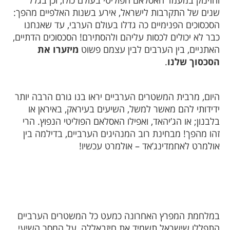
והזינוק במעמד האסלאם הפוליטי בעולם כולו, וכן בגלל
שנים של התקרבות לישראל, אירע בשנות האלפיים מהפך:
הסכסוכים הפנימיים כה גדלו בעולם הערבי, עד שאנחנו
כבר לא יכולים לכסות עליהם ולהסתירם! הסכסוכים הדתיים,
האתניים, בין הערבים לבין עצמם פשוט
מיזערו את
הסכסוך שלנו
.
היום, מרבית המשטרים הערביים יראו בנו גורם הרבה יותר
ידידותי להם מאשר למשל, השיעים בעיראק, באיראן או
בלבנון; או הג’יהאד, ואפילו האסלאם הפוליטי הנפוץ. הרי
זהו מהפך! מבחינת רוב המנהיגים הערביים, בדילמה בין
אולמרט לאחמדינג’אד – אולמרט עכשיו!
במלחמת המפרץ האחרונה כמעט כל המשטרים הערביים
התפללו שישראל תשמיד את חיזבאללה, על המסר השיעי