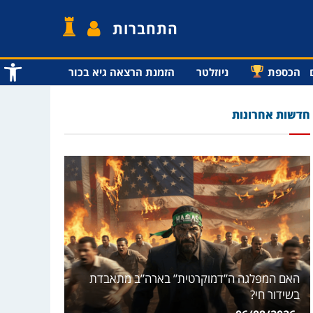
התחברות
פתח סרג
הכספת
ניוזלטר
הזמנת הרצאה גיא בכור
חדשות אחרונות
האם המפלגה ה”דמוקרטית” בארה”ב מתאבדת
בשידור חי?