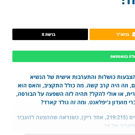
בדוא"ל
ברשת X
לח בוואטסאפ
הצבעות כושלות והתערבות אישית של הנשיא
 וזה היה קרב קשה. מה כולל התקציב, והאם הוא
ית, או אולי להקל? תהיה לזה השפעה על הבורסה,
רי מועדון ג'יפלאנט. ומה זה גולד קארד?
עם הרוב הדחוק של הרפובליקנים בבית הנבחרים (219:215, אחד ריק), כשנראה שההצעה להעביר
ריך של 14