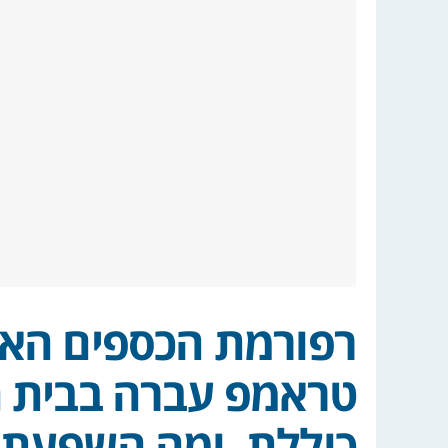
רפורמת הכספים האד
טראמפ עברה בבית ה
כוללת, ומה השפעת