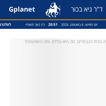
ד"ר גיא בכור
Gplanet
20:51
לטלגרם
יום חמישי, 6 באוגוסט, 2026
כ״ג באב תשפ״ו