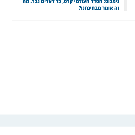
נימבוס: הסדר העולמי קרס, כל דאלים גבר. מה
זה אומר מבחינתנו?