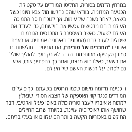
מרחץ הדמים בסוריה, החליטו המורדים על טקטיקת
כניעה המדומה. בוודאי שהם נחלשו מול צבא מיומן כשל
שאר, לאחר כשנה של עימות, אך לנוכח חוסר התמיכה
עולמית הם מדגישים עכשיו את חולשתם, כדי לעודד את
עולם לפעול. כאשר באיסטנבול מתכנסים הגורמים
יכולים לעזור להם (המכונים באירוניה אמיתית, או באמת
ירונית “
החברים של סוריה
“), הם מגזימים בחולשתם. זו
מובן טקטיקה מתוחכמת. הדבר לא רק נועד להוליך שולל
ת בשאר, כאילו הוא מנצח, ואחר כך להפתיע אותו, אלא
ם לפרוט על רגשות האשם של העולם.
ו כניעה מדומה משום שכמו הרוסים בשעתם, כך פועלים
מורדים כנגד קווי האספקה של הצבא הסורי, שנאלץ
מתוח א איבריו לעבר סוריה כולה באופן פעיל ואקטיבי, דבר
חושף אותו לאוכלוסיה עויינת, במיוחד שרוב החיילים
תוקפים באכזריות הקשה ביותר הם עלווים או בעלי בריתם.