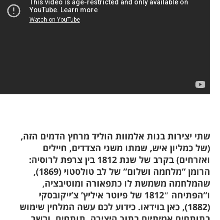
תי יצירות בנות אלמוות הוליד מרחץ הדמים הזה,
של כמליון איש, שמתו משני הצדדים, חיילים
ואזרחים) בקרב של שנת 1812 בין צרפת לרוסיה:
הרומן “מלחמה ושלום” של לב טולסטוי (1869),
המלחמה משמשת לו כתפאורה ומוטיבציה,
ו”הפתיחה 1812″ של פיוטר איליץ’ צ’ייקובסקי
(1882), כאן בוידאו. כידוע לכם עשה המלחין שימוש
תותחים אמיתיים בתוך היצירה.
תותחים, ובשר