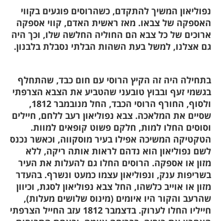
פוליאון המשיך להתקדם, כשהרוסים פוגעים בקווי
אספקה של צבאו. מאז ראשית האדם, קווי אספקה
רוכים של כל צבא הם החוליה החלשה שלו, וכך היה
ם אצלנו, למשל בעת השהות הבלתי נסבלת בלבנון.
תחילה היה זה הקיץ הרוסי עם חום כבד, שהתחלף
גשמי זעף ובבוץ טובעני שהטביע את הצבא הצרפתי
ולסוף, החורף הרוסי הכבד, החל מנובמבר 1812,
סיים את המלאכה. צבא נפוליאון רעב ללחם, חיילים
סוסים החלו למות, חלקם פשוט קופאים למוות.
טקטיקה המשיכה אפילו בעיר מוסקווה, וכאשר נכנס
שם נפוליאון הוא נדהם לראות אותה ריקה, ללא
זון או אספקה. הרוסים החלו גם להעלות את העיר
שריפות ענק, ונפוליאון עצמו כמעט ונשרף. בהעדר
זון או אוייב כלשהו, החל צבא נפוליאון לסגת, וכיוון
הרעב והקור היו איומים (מינוס שלושים מעלות),
חייליו החלו לערוק. בדצמבר 1812 עזב החייל הצרפתי