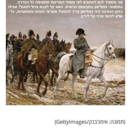
תמונה: אימג’בנק/GettyImages)