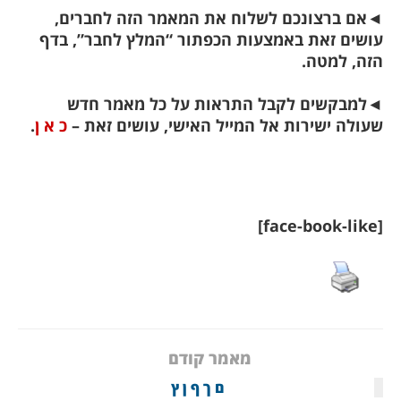
אם ברצונכם לשלוח את המאמר הזה לחברים,
ושים זאת באמצעות הכפתור “המלץ לחבר”, בדף
זה, למטה.
למבקשים לקבל התראות על כל מאמר חדש
עולה ישירות אל המייל האישי, עושים זאת –
כ א ן
.
[face-book
מאמר קודם
ם ך ף ן ץ