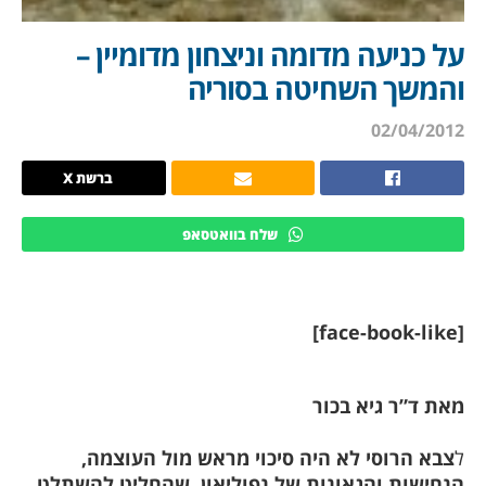
ל כניעה מדומה וניצחון מדומיין –
המשך השחיטה בסוריה
02/04/201
ברשת X
שלח בוואטסאפ
[face-book
את ד”ר גיא בכור
צבא הרוסי לא היה סיכוי מראש מול העוצמה,
נחישות והגאונות של נפוליאון, שהחליט להשתלט