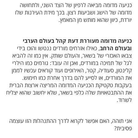
ניעה מדומה מביאה לרפיון של הצד השני, ולתחושה
דומה של הישג ושביעות רצון. בכך מידת העירנות שלו
ורדת, כיוון שהוא מותש מן המאמץ.
ניעה מדומה מעוררת דעת קהל בעולם הערבי
בעולם הרחב
, כאילו אזרחים מורדים ננטשו והוכו בידי
באו האכזרי של בשאר, והעולם שותק. אין כמו זה להביא
גל של תמיכה במורדים, ואכן זה עובד: גורמים כמו הילרי
לינטון, סעודיה, קטר, האירופים ועוד קוראים עכשיו לממן
ת המורדים, או לסייע להם בדרך אחרת כמו חימוש.
עקבות טקטיקת הכניעה המדומה המריצה ארצות הברית
ת ההתבטאויות שלה כלפי בשאר, שלא יחשוב שהוא יצליח
שרוד.
ני תוהה, האם אפשר לקרוא לדרך ההתנהלות הזו עוצמה
סיבית?