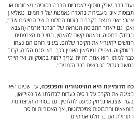
עוד דבר, שרק מוסיף לאכזריות הרבה בסוריה: ניצחונות או
בוסות אינן מעבירות בהכרח נאמנות של לוחמים. נפוליאון
מר: “אני מנצח בקרבות בזכות החלומות של החיילים שלי”,
אכן, גם לאחר התבוסה הנוראה של הגרנד ארמה (הצבא
גדול) ברוסיה, ובאמת קשה להאמין, החיילים הצרפתים
משיכו להעריץ את הקיסר שלהם. בעיני רוחם הם נצחו
מוסקווה, ואפילו נפוליאון האמין בכך. באי סנט הלנה, קרוב
בר למותו, הוא אמר: “הייתי צריך למות במוסקווה, ואז הייתי
חשב כגדול הכובשים בכל הזמנים”.
ה מדומיינת היא ההיסטוריה והפכפכה
, עד שכיום היא
ציגה את הקרב על רוסיה כעדות לגדולתו של נפוליאון,
עוד שצבאו נמחק כמעט לחלוטין. גם בסוריה הניצחונות
ומצאים והתבוסות פסיכולוגיות, אך האכזריות וחוסר
תוחלת הם בהחלט אמיתיים.