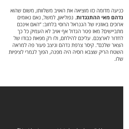
ניעה מדומה כזו מוציאה את האויב משלוותו, משום שהוא
דהם מאי ההתנגדות
. נפוליאון, למשל, נאם נאומים
רוכים באוזניו של הגנראל הרוסי בלחוב: “האם אינכם
תביישים? מאז פטר הגדול אף אויב לא העמיק כל כך
חדור לארצכם. עליכם להילחם, ולו רק מפאת כבודו של
צאר שלכם”. קיסר צרפת נדהם וניצב פעור פה למראה
שטח הריק שצבא רוסיה היה מפנה, הפוך לגמרי לציפיות
לו.