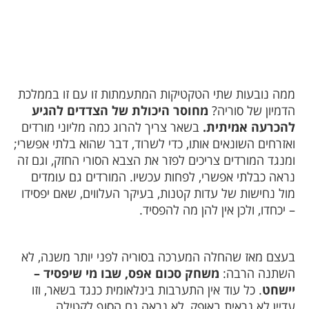
מה נובעות שתי הטקטיקות המתעמתות זו עם זו בממלכת
דמיון של סוריה?
מחוסר היכולת של הצדדים להגיע
הכרעה אמיתית.
בשאר צריך להרוג כמה מליוני מורדים
אזרחים השונאים אותו, כדי לשרוד, דבר שהוא בלתי אפשרי;
מנגד המורדים צריכים לפזר את הצבא הסורי החזק, וגם זה
ראה כבלתי אפשרי, לפחות עכשיו. המורדים גם עומדים
ול נחישות של עדות קטנות, בעיקר העלווים, שאם יפסידו
 יכחדו, ולכן אין להן מה להפסיד.
עצם מאז שהחלה המערכה בסוריה לפני יותר משנה, לא
שתנה הרבה:
משחק סכום אפס, שבו מי שיפסיד –
ישחט
. כל עוד אין התערבות בינלאומית כנגד בשאר, וזו
דיין לא נראית באופק, לא נראה גם הסוף לקטילה