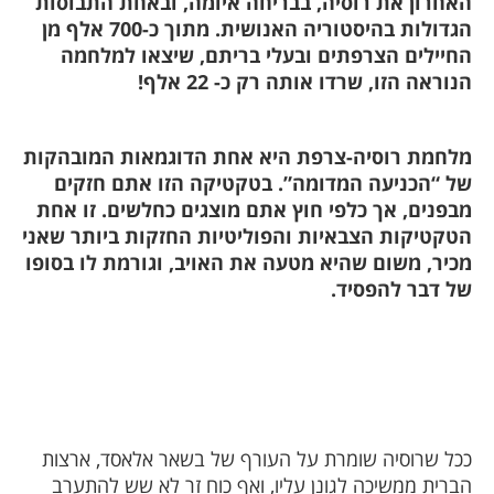
אחרון את רוסיה, בבריחה איומה, ובאחת התבוסות
הגדולות בהיסטוריה האנושית. מתוך כ-700 אלף מן
חיילים הצרפתים ובעלי בריתם, שיצאו למלחמה
נוראה הזו, שרדו אותה רק כ- 22 אלף!
לחמת רוסיה-צרפת היא אחת הדוגמאות המובהקות
ל “הכניעה המדומה”. בטקטיקה הזו אתם חזקים
בפנים, אך כלפי חוץ אתם מוצגים כחלשים. זו אחת
טקטיקות הצבאיות והפוליטיות החזקות ביותר שאני
כיר, משום שהיא מטעה את האויב, וגורמת לו בסופו
ל דבר להפסיד.
כל שרוסיה שומרת על העורף של בשאר אלאסד, ארצות
ברית ממשיכה לגונן עליו, ואף כוח זר לא שש להתערב