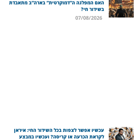
האם המפלגה ה”דמוקרטית” בארה”ב מתאבדת
בשידור חי?
07/08/2026
עכשיו אפשר לצפות בכל השידור החי: איראן
לקראת הכרעה או קריסה? ועכשיו במבצע