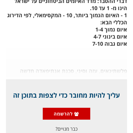
דברי ההסבר: מדד האיומים הביטחוניים על ישראל
הינו מ- 1 עד 10.
1 - האיום הנמוך ביותר, 10 - המקסימאלי, לפי הדירוג
הכללי הבא:
איום נמוך 1-4
איום בינוני 4-7
איום גבוה 7-10
פלשתינאים, עזה וסיני, סכנת אנתיפאדה חדשה
7 (לעומת 6.8 בחודש שעבר)
עליך להיות מחובר כדי לצפות בתוכן זה
במאמר הנפרד והקודם של האתר (
על ראשה של המדוזה
)
ראינו את רמת הכיאוס בשטחי הרשות הפלשתינאית ועזה,
להרשמה
כאשר המנהיגות הופכת חסרת תפקוד. הכיאוס הזה בא לידי
ביטוי
כבר מנויים?