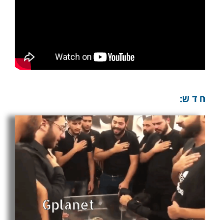
ח ד ש: