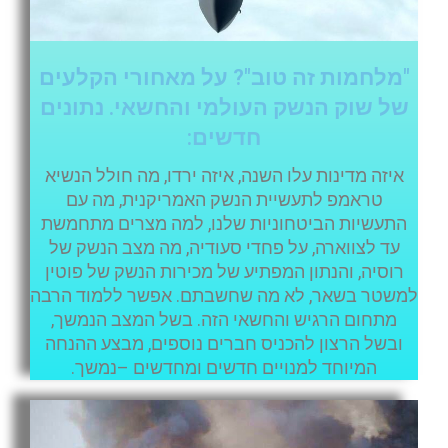
"מלחמות זה טוב"? על מאחורי הקלעים
של שוק הנשק העולמי והחשאי. נתונים
חדשים:
איזה מדינות עלו השנה, איזה ירדו, מה חולל הנשיא
טראמפ לתעשיית הנשק האמריקנית, מה עם
התעשיות הביטחוניות שלנו, למה מצרים מתחמשת
עד לצווארה, על פחדי סעודיה, מה מצב הנשק של
רוסיה, והנתון המפתיע של מכירות הנשק של פוטין
למשטר בשאר, לא מה שחשבתם. אפשר ללמוד הרבה
מתחום הרגיש והחשאי הזה. בשל המצב הנמשך,
ובשל הרצון להכניס חברים נוספים, מבצע ההנחה
המיוחד למנויים חדשים ומחדשים –נמשך.