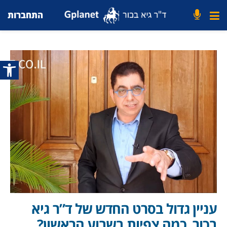
התחברות
פתח סרג
עניין גדול בסרט החדש של ד”ר גיא
בכור. כמה צפיות בשבוע הראשון?