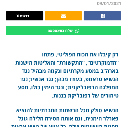
09/01/2021
ברשת X
שלח בוואטסאפ
רק קיבלו את הכוח הפוליטי, פתחו
“הדמוקרטים”, “התקשורת” והאליטות הישנות
בארה”ב במסע מקרתיזם ונקמה מבהיל נגד
הנשיא טראמפ, בעודו מכהן; נגד אנשיו; נגד
המפלגה הרפובליקנית; ונגד הימין כולו. מסע
טיהורים של רפובליקת בננות.
הנשיא סולק מכל הרשתות החברתיות להוציא
פארלר הימנית, וגם אותה הסירה הלילה גוגל
מחנות היישומים שלה. כל ציוץ של נשיא ארצות