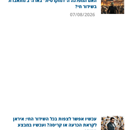
האם המפלגה ה”דמוקרטית” בארה”ב מתאבדת
בשידור חי?
07/08/2026
עכשיו אפשר לצפות בכל השידור החי: איראן
לקראת הכרעה או קריסה? ועכשיו במבצע