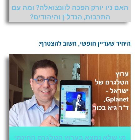
האם ניו יורק הפכה לוונצואלה? ומה עם
התרבות, הנדל"ן והיהודים?
היחיד שעדיין חופשי, חשוב להצטרף:
מי שלא נמצא בערוץ הטלגרם החינמי