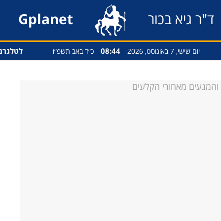
ד"ר גיא בכור
Gplanet
08:44
לטלגרם
יום שישי, 7 באוגוסט, 2026
כ״ד באב תשפ״ו