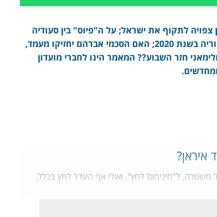
צפויה לתקוף את ישראל; על ה"פיוס" בין סעודיה
לקטר; כמה תקיפות מיוחסות לישראל בשטח סוריה בשנת 2020; האם הסכמי אברהם יחזיקו מעמד,
לימאני חזר השבוע?? המאמר הינו לחברי מועדון
ומחדשים.
 איראן?
 משטרה, ל"מינימום לחץ", ואולי אף העדר לחץ בכלל,