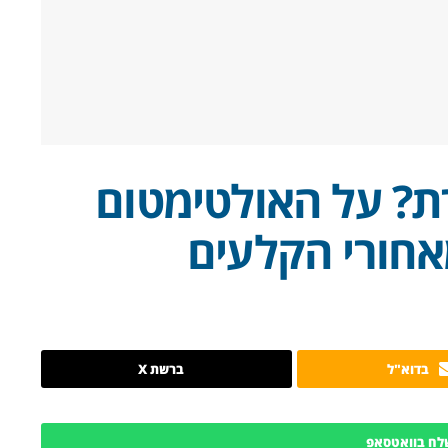
ת? על האולטימטום
אחורי הקלעים
בדוא"ל
ברשת X
לח בוואטסאפ