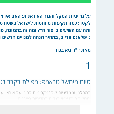
על מדיניות המקל והגזר האיראנית; האם איראן 
ומה עם השיעים ב"סוריה"? ומה זה בתמונה, סו
ג'יפלאנט פריים, במחיר הנחה למנויים חדשים 
מאת ד"ר גיא בכור
1
סיום מימשל טראמפ: מפולת בקרב נגד
בהחלט, וממדיניות של "מקסימום לחץ" על איראן ועל
וממשל ביידן צפוי לנקוט במדיניות פייסנית