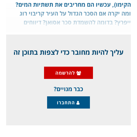
הקימו), עכשיו הם מחריבים את תשתיות המים?
ומה יקרה אם הסכר הגדול על העיר קריבוי רוג
ייפרץ? בדומה להשמדת סכר אסואן? דיווחים
וסרטונים בלעדיים מהיום, החזית מתרחבת והחורף
הקשה מתקרב. ג'יפלאנט הוא מקור המידע היחיד
בישראל על המלחמה הגדולה.
עליך להיות מחובר כדי לצפות בתוכן זה
במאמר קודם ראינו, כיצד רוסיה משתקת את
להרשמה
תחנות ייצור החשמל בעיקר במזרח אוקראינה,
בנוסף לניתוק הזרם בתחנת יצור החשמל
כבר מנויים?
התחברו