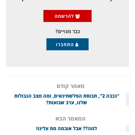
טראמפ עוד היה נדיב עם החברות הבינלאומיות, וקבע שהן
צריכות לנתק כל קשר עם האיראנים תוך שלושה חודשים,
ובמקרים מסוימים תוך חצי שנה.
להרשמה
אין לי בעיה
כבר מנויים?
התחברו
מאמר קודם
"נכבה 2", תבוסת הפלשתינאים, ומה מצב הגבולות
שלנו, ערב שבועות?
המאמר הבא
למה?? אבל אובמה מת עלינו!