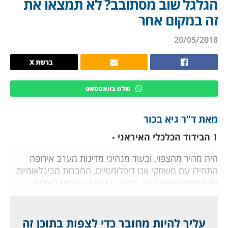
הגלגל שוב מסתובב? לא תמצאו את
זה במקום אחר
20/05/2018
ברשת X
שלח בוואטסאפ
מאת ד"ר גיא בכור
1
הבידוד הכלכלי האיראני -
היה מהיר מהצפוי, ובעוד מנהיגי מדינות מערב אירופה
התחילו עם משחקי אגו דיפלומטיים, החברות הבינלאומיות
לא המתינו אפילו רגע. מדובר בנזקים עצומים לאיראן,
שמחזירים אותה במהירות לימים האפלים ביותר שלה, עם
חרם בינלאומי מתהדק. אף חברה רצינית לא תישאר
בקשרים עם איראן, ותוותר בכך על ארצות הברית. מימשל
עליך להיות מחובר כדי לצפות בתוכן זה