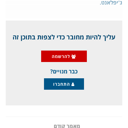
ג'יפלאנט.
מאת ד"ר גיא בכור
כמו קללה פרעונית שמתממשת, עם כל האסונות
עליך להיות מחובר כדי לצפות בתוכן זה
שיכולים לקרות - אלה מתרחשים עכשיו למצרים,
מדינה של 105 מיליון תושבים (כאשר אני התחלתי
להרשמה
לעבוד מול המזה"ת בשנת 1980 הם היו 50 מיליון),
ובעצם, שום מקור הכנסה אינו
כבר מנויים?
התחברו
מאמר קודם