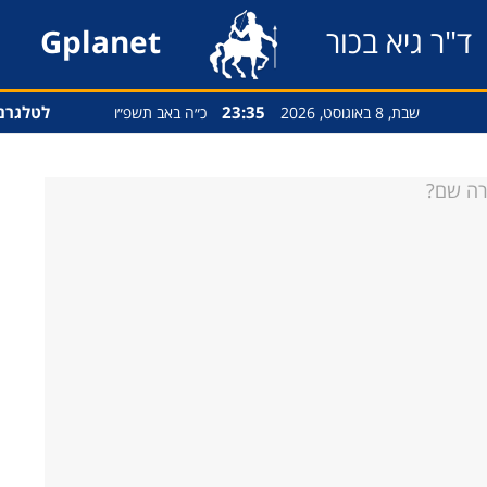
ד"ר גיא בכור
Gplanet
23:35
לטלגרם
שבת, 8 באוגוסט, 2026
כ״ה באב תשפ״ו