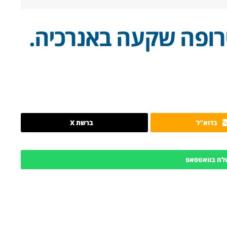
ירופה שקעה באנרכיה.
בדוא"ל
ברשת X
לח בוואטסאפ