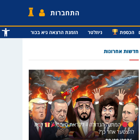
התחברות
פתח סרג
הכספת
ניוזלטר
הזמנת הרצאה גיא בכור
חדשות אחרונות
המתנה הגדולה – לקראת סיום!
למה
להצטער אחר כך?