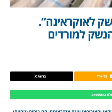
ק לאוקראינה”.
הנשק למורדים
בדוא"ל
ברשת X
לח בוואטסאפ
י והאירופאי אינם אוקראינים: הם רוסים (מהיום).