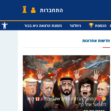
התחברות
פתח סרג
הכספת
ניוזלטר
הזמנת הרצאה גיא בכור
חדשות אחרונות
המתנה הגדולה – לקראת סיום!
למה
להצטער אחר כך?