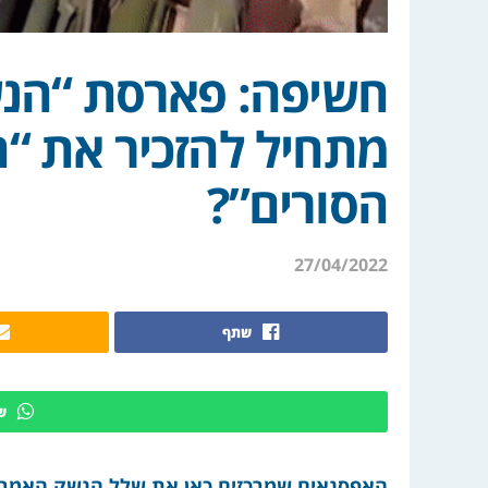
חשיפה: פארסת “הנש
מתחיל להזכיר את “
הסורים”?
27/04/2022
שתף
ש
האפסנאים שמרכזים כאן את שלל הנשק האמריקא