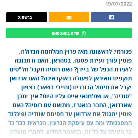
19/07/2022
ברשת X
שלח בוואטסאפ
פנורמי: לראשונה מאז פרוץ המלחמה הגדולה,
פוטין עורך ועידת פסגה, בטהראן. האם זו תגובה
לועידת הנפל של ביידן? האם רוסיה תקבל מל"טים
תוקפים מאיראן לפעולה באוקראינה? האם ארדואן
יקבל את חיסול הכורדים (וחיילי בשאר) בצפון
"סוריה", או שח'מנאי איים עליו היום? איך יתכן
שארדואן, החבר בנאט"ו, מתואם עם רוסיה? האם
פוטין יתגמל את ארדואן על חסימת שוודיה ופינלנד
המסכנות? ומה עם עיסקת הגרעין, הנראית כבר כל
כך הזויה? על כל זה, במאמר החדש, לחברי מועדון