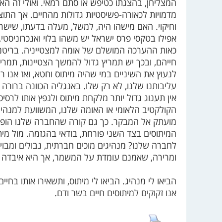
המצליחן, בהצגתו כטיפש או סתם רמאי. ואולי זה הא
מדמויות לכאורה-פשיסטיות גדולות מהחיים. אך התו
וחיקוי. האם מישהו היה, למשל, מעלה בדעתו, שישר
אפילו בטקסי פרס ישראל יש משהו בלוי ואנכרוניסטי
כאות ההערכה המושלם של אומה למצטייניה. בריטני
חייהם, ובכך יש תמריץ גדול להמשך הצטיינות, תמרי
לנעוץ את השיניים במי שהיה מיתוס וחטא, ואז אנו ר
עליבותנו שלנו, לא רק שלו. באנגליה הכוונה ברורה 
אין תענוג גדול יותר מלקחת מיתוס ולנפץ אותו לרסי
הקולקטיב הלאומי או האומה שלנו, המשוועת למנהיגי
מועתק אל המבקר. כך גם קורה שהחברה שלנו הופכ
המיתוסים בצד השני פורחת, בודאי בהגזמה. מול מית
לחברה שלנו? מנהיגים מוכים חברתית, נבולים ומבוי
ומרירה, שאמנם עומדת על המשמר, אך היא איבדה 
הביאו לי מנהיג. הביאו לי מיתוס, ותשאירו אותו בחי
אנו זקוקים למיתוסים חיים בשר ודם.