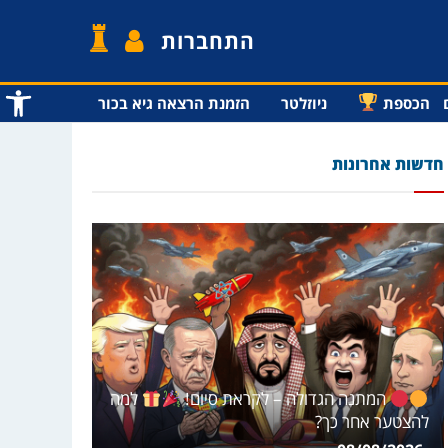
התחברות
פתח סרג
הכספת
ניוזלטר
הזמנת הרצאה גיא בכור
חדשות אחרונות
המתנה הגדולה – לקראת סיום!
למה
להצטער אחר כך?