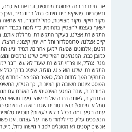
אנו חיים בחברה שחוטת מיתוסים, וגם אם היו כמה, 
ובאכזריות. פושקש הינו מיתוס גדול בהונגריה, ואכן 
מקור חיקוי, מקור מצויינות, סמל לחברה. מי שרואה 
ישאף בעצמו להצטיין בתחומיו, כדי לזכות בכבוד הזה
התקשורת אצלנו, בעיקר התקשורת, מהללת אותם, בונה
קיים אצלנו? טרומפלדור ותל חי? ימין קיצוני; הרצל?
זקנים; אלמונים שפעלו למען אחרים? תמיד יגיע התח
כמובן כבה. המנהיגים הפוליטיים שלנו נרמסים ומוצג
מגלי צה”ל, או פרחי תקשורת שעוד לא עשו דבר למע
התקשורתי שלנו הוא ציני, מזלזל, שיציג בדרך כלל א
התחקיר הפך לחזות הכל, כאשר ההמצאה-מחדש (
(re-invent
הפוסט ציונות חשובה מן הציונות, וכך הגילוי, החש
המודרנית, שבה המגע האינטימי של האזרח עם מנה
התרחקות, לאותה הזרה של מי שהיו פעם מושאי הערצה
סמל או מיתוס? תהיו בטוחים שגם הוא היה נשחט כאן
עתה הגיע. ומה בכלל ביקש לעשות? תוכנית טלוויזיה
הנשפכים עליו, כדי ללמוד משהו על עצמנו. אנו פש
אנשים קטנים לא מסוגלים לסבול מישהו גדול, מישה