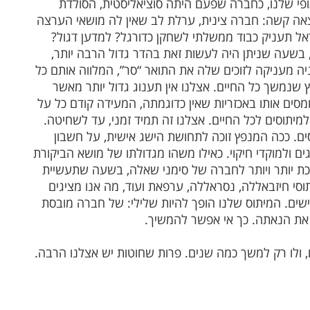
ופי שלנו, כחברה שפעם היתה סוציאליסטית, הסולדת
צאה קשה: חברה צינית, ערלת לב שאין לה מושאי הערצה
אל תעניק כבוד ממשלתי לשחקן כדורגל? למדען דגול?
, בשעה שניתן היה לעשות זאת בהדר גדול הרבה יותר,
ה מעניקה לזוכים שלה את התואר “סר”, המלווה אותם כל
ץ שנמשך כל החיים. אצלנו אין תענוג גדול יותר מאשר
ומסים אותו באכזריות שאין כדוגמתה, המעידה קודם כל על
למיתוסים לכל החיים. אצלנו זה תמיד זמני, עד לשחיטה.
סים. ככה המנפץ זוכה לתחושת הישג אישית, על חשבון
ם ולמוקדי חיקוי. כאילו משהו מגדולתו של מושא הביקורת
ת יותר ויותר לחברה של סימני שאלה, בשעה שתעשיית
וסי חיזבאללה, נסראללה, ערפאת ועוד, מה אנו מציגים
ישים. המיתוס שלנו הופך להיות שלילי: של חברה מובסת
את הנאתה. כך אי אפשר להמשיך.
ים, ולו רק למשך כמה שנים. פרות שחוטות יש אצלנו הרבה.