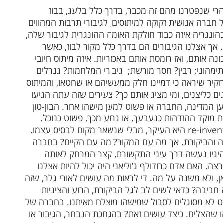
הרי שנפטרנו מהם זה מכבר, בדרך כלל בלעג, בבוז
כל חברה אנושית זקוקה למיתוסים, לגיבורי תרבות המהווים
בהונגריה איזה כבוד חולקת האומה ההונגרית לגיבור שלה,
. אך אצלנו הגיבורים הם בדרך כלל מקור לבוז, כאשר
 אותם, ואז רומסת אותם באכזריות. איזה מיתוס חיובי
 תימהוני; רבין? חסר מורשת; גיבורי המלחמות? גנרלים
קיר שיראה כי דמיינו חלק ממעשיהם או שחטאו, והמיתוס
ים כליצנים, ומי מציג אותם כך? צעירים שזה עתה הגיעו
ן המדינה, החברה או פשוט למען מישהו אחר. הבון-טון
ת מוקד ההזדהות כנעבעך, או גרוע מכך, פשוט כנוכל.
היא העיקר, מבלי שנשאר מקום לבסיס עצמו.
יפה והביקורת. אך מה עם המקור? מה עם הקיים? בחברה
יגיו נעשה דרך עיני התקשורת, קצר המרחק לאותה
. האם אדם כרודולף ג’וליאני היה יכול להיות אצלנו
, ולא משנה על מה. די לראות מה עושים לאורי גלר, שזה
 חביבה? כדאי לשים לב לגל הביקורת, הרוע והציניות
וט לא מסוגלים לסבול שמישהו מוצלח מאיתנו. בחברה של
ו שהצליח. כיצד עושים זאת? בהגחכת הנבחר, הגיבור או