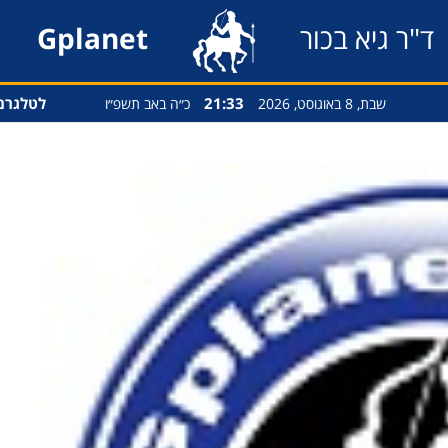
ד"ר גיא בכור
Gplanet
21:33
לטלגרם
שבת, 8 באוגוסט, 2026
כ״ה באב תשפ״ו