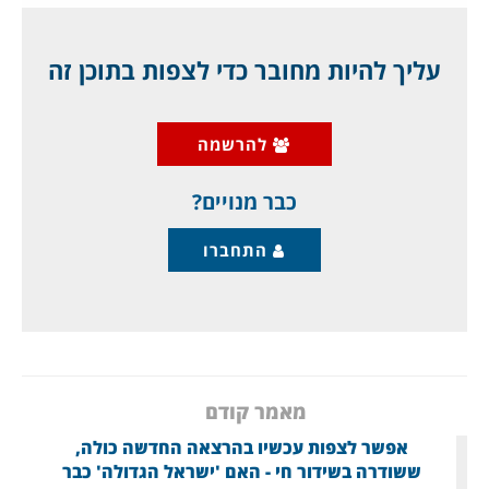
באוקטובר 732 פלש לצרפת צבא מוסלמי עצום של
הח'ליפות המוסלמית בספרד, כ-20–30 אלף
עליך להיות מחובר כדי לצפות בתוכן זה
לוחמים, בפיקודו של המושל, עבד אל-רחמן
אל-ראפקי. הם חצו את הפירנאים לצרפת של היום,
להרשמה
הגיעו עד לעמק הלואר, והתקדמו צפונה לכיוון טור,
עיר
כבר מנויים?
התחברו
מאמר קודם
אפשר לצפות עכשיו בהרצאה החדשה כולה,
ששודרה בשידור חי - האם 'ישראל הגדולה' כבר