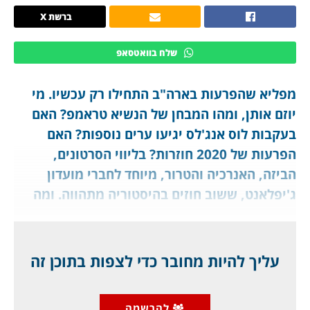
ברשת X
שלח בוואטסאפ
מפליא שהפרעות בארה"ב התחילו רק עכשיו. מי
יוזם אותן, ומהו המבחן של הנשיא טראמפ? האם
בעקבות לוס אנג'לס יגיעו ערים נוספות? האם
הפרעות של 2020 חוזרות? בליווי הסרטונים,
הביזה, האנרכיה והטרור, מיוחד לחברי מועדון
ג'יפלאנט, ששוב חוזים בהיסטוריה מתהווה. ומה
עם היהודים שם?
חשבתי שהפרעות בכל רחבי ארה"ב יתחילו מוקדם
עליך להיות מחובר כדי לצפות בתוכן זה
יותר, אך נראה שההלם בבחירת הנשיא טראמפ
ברוב גדול היה גדול מידי, והוא גם נתפס כחזק מידי
להרשמה