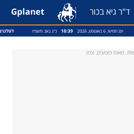
ד"ר גיא בכור
Gplanet
10:39
לטלגרם
יום חמישי, 6 באוגוסט, 2026
כ״ג באב תשפ״ו