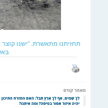
תחזיתנו מתאשרת. "ישנו קוצר 
באש
מאמר קודם
לְךָ שָׁמַיִם, אַף לְךָ אָרֶץ תֵּבֵל: האם המזרח התיכון
יהיה איזור אסור בטיסה? ומה איתנו?