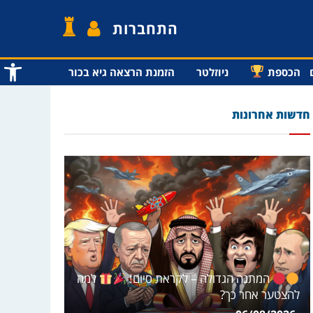
התחברות
פתח סרג
הכספת
ניוזלטר
הזמנת הרצאה גיא בכור
חדשות אחרונות
המתנה הגדולה – לקראת סיום!
למה
להצטער אחר כך?