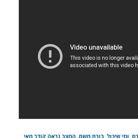
ס, ומי שיכול, בורח משם. המצב נראה קודר מאי