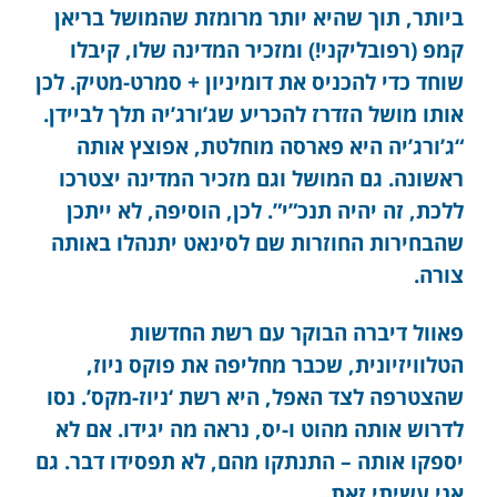
ביותר, תוך שהיא יותר מרומזת שהמושל בריאן
קמפ (רפובליקני!) ומזכיר המדינה שלו, קיבלו
שוחד כדי להכניס את דומיניון + סמרט-מטיק. לכן
אותו מושל הזדרז להכריע שג’ורג’יה תלך לביידן.
“ג’ורג’יה היא פארסה מוחלטת, אפוצץ אותה
ראשונה. גם המושל וגם מזכיר המדינה יצטרכו
ללכת, זה יהיה תנכ”י”. לכן, הוסיפה, לא ייתכן
שהבחירות החוזרות שם לסינאט יתנהלו באותה
צורה.
פאוול דיברה הבוקר עם רשת החדשות
הטלוויזיונית, שכבר מחליפה את פוקס ניוז,
שהצטרפה לצד האפל, היא רשת ‘ניוז-מקס’. נסו
לדרוש אותה מהוט ו-יס, נראה מה יגידו. אם לא
יספקו אותה – התנתקו מהם, לא תפסידו דבר. גם
אני עשיתי זאת.