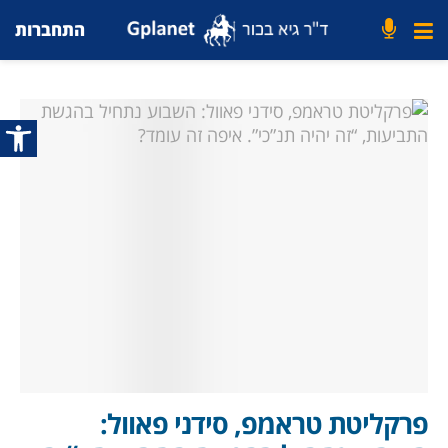
התחברות
פתח סרג
פרקליטת טראמפ, סידני פאוול: