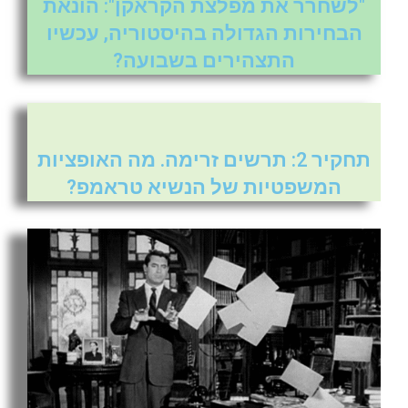
"לשחרר את מפלצת הקראקן": הונאת
הבחירות הגדולה בהיסטוריה, עכשיו
התצהירים בשבועה?
תחקיר 2: תרשים זרימה. מה האופציות
המשפטיות של הנשיא טראמפ?