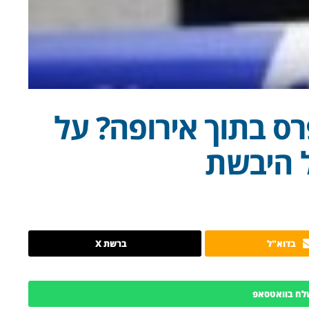
 בתוך אירופה? על
 היבשת
בדוא"ל
ברשת X
לח בוואטסאפ