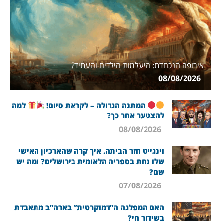
אירופה הנכחדת: היעלמות הילדים והעתיד?
08/08/2026
המתנה הגדולה – לקראת סיום!
למה
להצטער אחר כך?
08/08/2026
וינגייט חזר הביתה. איך קרה שהארכיון האישי
שלו נחת בספריה הלאומית בירושלים? ומה יש
שם?
07/08/2026
האם המפלגה ה”דמוקרטית” בארה”ב מתאבדת
בשידור חי?