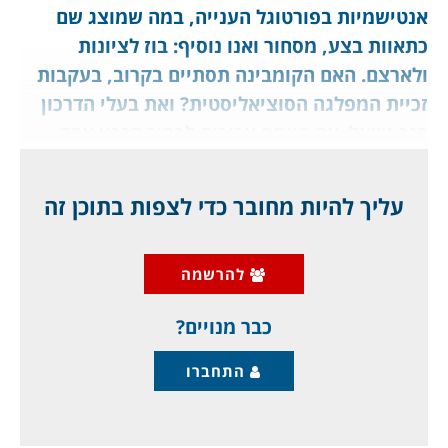
אנטישמיות בפורטוגל הענייה, במה שמוצג שם
כתאוות בצע, מסחור ואנו נוסיף: בוז לציונות
ולארצם. האם הקומבינה תסתיים בקרוב, בעקבות
זכיית המפלגה הסוציאליסטית? ואת בעלי הדרכון
הזר נשאל: אם הייתם צריכים לבחור דרכון אחד,
איזה הייתם בוחרים? מתגאים בדרכון פורטוגלי,
אבל בשעת צרה נאחזים בישראל, כמו הרב הראשי
עליך להיות מחובר כדי לצפות בתוכן זה
של פורטו, שנעצר אתמול בשעה שהיה בדרכו
(להימלט?) לישראל. כך גם האוליגרך רומן
להרשמה
אברמוביץ, כשהאזרחות הישראלית שהוציא בשנת
2018 לא הספיקה
כבר מנויים?
התחברו