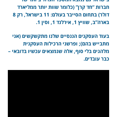
חברות “חד קרן” (כלומר שוות יותר ממליארד
דולר) בתחום הסייבר בעולם: 11 בישראל, רק 8
בארה”ב, שוויץ 1, אירלנד 1, וסין 1.
בעוד העסקנים הננסיים שלנו מתקשקשים (אני
מתבייש בהם); ופרשני הרכילות העסקנית
מלהגים בלי סוף, אלה שנמצאים עכשיו בדובאי –
כבר עובדים.