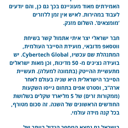
האמירתים מאוד מעוניינם בכך גם כן, והם יודעים
לעבוד במהירות. לאיש אין זמן ללוזרים
‘מומצאים’. השלום מזנק.
חבר ישראלי יצר איתי אתמול קשר בשיחת
ווטסאפ מדובאי, מועידת הסייבר העולמית,
המתנהלת שם עכשיו, Cybertech Global. יש
בועידה נציגים מ- 50 מדינות, וכן מאות ישראלים
מתעשיית ההייטק (בתמונה למעלה). תעשיית
הסייבר הישראלית היא שניה בעולם לאחר
ארה”ב, וסטרט אפים בתחום גייסו השקעות
(ממקורות זרים) של 5 מליארד שקלים בשלושת
החודשים הראשונים של השנה. זה סכום מטורף,
בכל קנה מידה עולמי.
בישראל גם נמצא המספר הגדול ביותר של