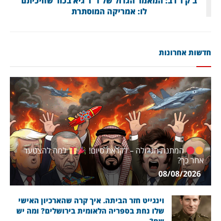
ב ק ר ו ב: המאמר הגדול של ד"ר גיא בכור שחיכיתם
לו: אמריקה המוסתרת
חדשות אחרונות
המתנה הגדולה – לקראת סיום!
למה להצטער
אחר כך?
08/08/2026
וינגייט חזר הביתה. איך קרה שהארכיון האישי
שלו נחת בספריה הלאומית בירושלים? ומה יש