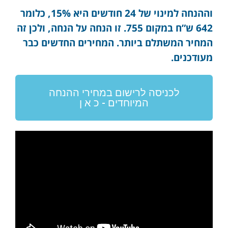
וההנחה למינוי של 24 חודשים היא 15%, כלומר
642 ש”ח במקום 755. זו הנחה על הנחה, ולכן זה
המחיר המשתלם ביותר. המחירים החדשים כבר
מעודכנים.
לכניסה לרישום במחירי ההנחה
המיוחדים - כ א ן