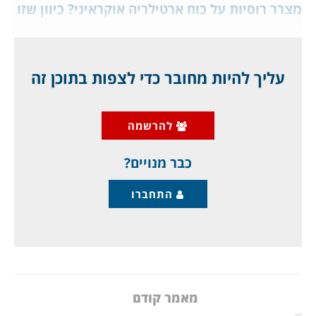
מצרר רוסיות על כוח ארטילריה אוקראיני? כיוון שזו
מלחמה טוטלית
, כל "חוקי המלחמה" הפכו לבדיחה,
אבל אתם תצפו.
עליך להיות מחובר כדי לצפות בתוכן זה
בין ארצות הברית לרוסיה קיים קו טלפון חירום, קו
חם, שנועד למנוע התנגשות בטעות או כל עימות
להרשמה
רוסי אמריקאי, שיכול להתחיל מלחמה מסוכנת. הקו
נקרא "קו נוגד סכסוך",
כבר מנויים?
התחברו
מאמר קודם