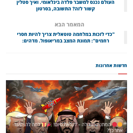
העולם נכנס למשבר פלדה בינלאומי. ואיך סטלין
קשור לזה? התשובה, בסרטון
המאמר הבא
"כדי לזכות במלחמה טוטאלית צריך להיות חסרי
רחמים": תמונת המצב במריאופול. מדהים:
חדשות אחרונות
המתנה הגדולה – לקראת סיום!
למה להצטער
אחר כך?