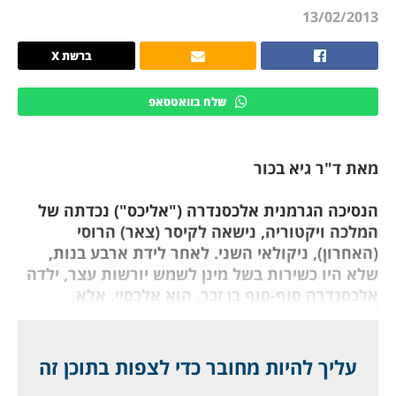
13/02/2013
ברשת X
שלח בוואטסאפ
מאת ד"ר גיא בכור
הנסיכה הגרמנית אלכסנדרה ("אליכס") נכדתה של
המלכה ויקטוריה, נישאה לקיסר (צאר) הרוסי
(האחרון), ניקולאי השני. לאחר לידת ארבע בנות,
שלא היו כשירות בשל מינן לשמש יורשות עצר, ילדה
אלכסנדרה סוף-סוף בן זכר, הוא אלכסיי. אלא
שלחרדת כולם ירש אלכסיי את "גֵן האצולה", והיה
חולה בהמופיליה, אי קרישת דם, שנחשבה אז חשוכת
מרפא ומסוכנת, בוודאי ליורש עצר. ואכן, דבר המחלה
עליך להיות מחובר כדי לצפות בתוכן זה
נשמר בסוד כמוס.