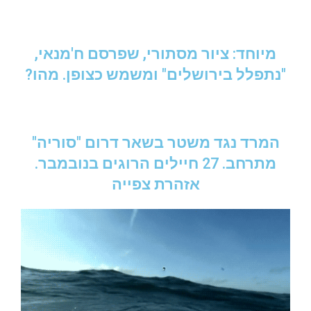
מיוחד: ציור מסתורי, שפרסם ח'מנאי,
"נתפלל בירושלים" ומשמש כצופן. מהו?
המרד נגד משטר בשאר דרום "סוריה"
מתרחב. 27 חיילים הרוגים בנובמבר.
אזהרת צפייה