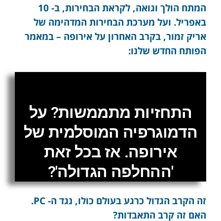
המתח הולך וגואה, לקראת הבחירות, ב- 10
באפריל. ועל מערכת הבחירות המדהימה של
אריק זמור, בקרב האחרון על אירופה – במאמר
הפותח החדש שלנו:
התחזיות מתממשות? על
הדמוגרפיה המוסלמית של
אירופה. אז בכל זאת
'ההחלפה הגדולה'?
זה הקרב הגדול כרגע בעולם כולו, נגד ה- PC.
האם זה קרב התאבדות?