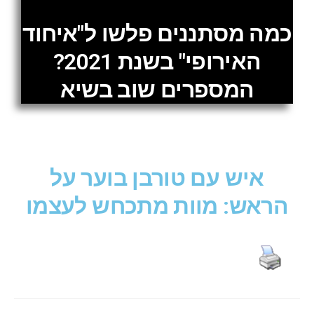
כמה מסתננים פלשו ל"איחוד
האירופי" בשנת 2021?
המספרים שוב בשיא
איש עם טורבן בוער על
הראש: מוות מתכחש לעצמו