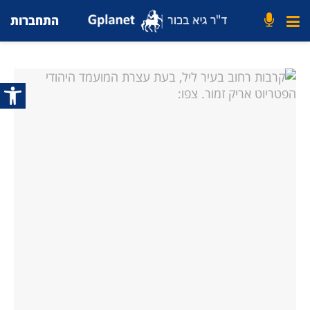
התחברות
פתח סרג