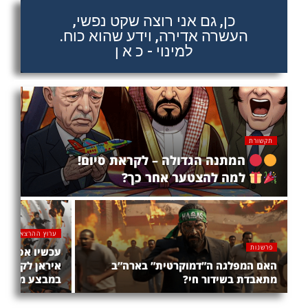
כן, גם אני רוצה שקט נפשי,
העשרה אדירה, וידע שהוא כוח.
למינוי - כ א ן
תקשורת
המתנה הגדולה – לקראת סיום!
למה להצטער אחר כך?
ערוץ ההרצאות
פרשנות
עכשיו אפשר ל
האם המפלגה ה”דמוקרטית” בארה”ב
איראן לקראת 
מתאבדת בשידור חי?
במבצע מטורף