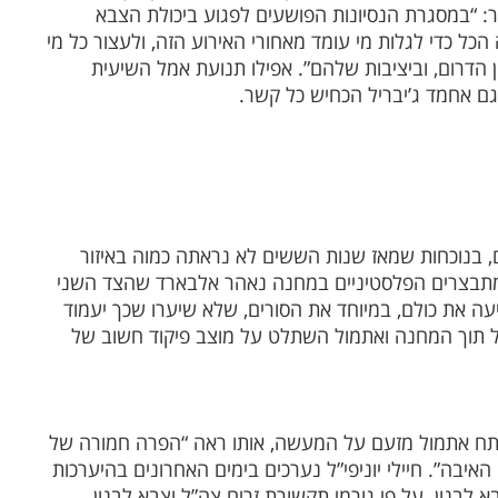
מר: “במסגרת הנסיונות הפושעים לפגוע ביכולת הצבא
כל כדי לגלות מי עומד מאחורי האירוע הזה, ולעצור כל מי
 הדרום, וביציבות שלהם”. אפילו תנועת אמל השיעית
ם אחמד ג’יבריל הכחיש כל קשר.
מונה כיום דרומית לליטאני 15,000 חיילים, בנוכחות שמאז שנות הששים לא נראתה כמוה באיזור
תבצרים הפלסטיניים במחנה נאהר אלבארד שהצד השני
ה את כולם, במיוחד את הסורים, שלא שיערו שכך יעמוד
 תוך המחנה ואתמול השתלט על מוצב פיקוד חשוב של
לו 13,000 חיילים לוחמים רתח אתמול מזעם על המעשה, אותו ראה “הפרה חמורה של
ההסכם לסיום מעשי האיבה”. חיילי יוניפי”ל נערכים בימים האחרונים בהיערכות
א לבנון. על פי גורמי תקשורת זרים צה”ל וצבא לבנון