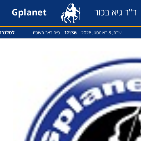
ד"ר גיא בכור
Gplanet
12:36
לטלגרם
שבת, 8 באוגוסט, 2026
כ״ה באב תשפ״ו