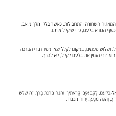
המאגיה השחורה והתחבולות. כאשר בלק, מלך מואב,
שף הנורא בלעם, כדי שיקלל אותם.
 ושלוש פעמים, במקום לקלל יצאו מפיו דברי הברכה
הוא הרי הזמין את בלעם לקלל, לא לברך.
 אֶל-בִּלְעָם, לָקֹב אֹיְבַי קְרָאתִיךָ, וְהִנֵּה בֵּרַכְתָּ בָרֵךְ, זֶה שָׁלֹשׁ
דְךָ, וְהִנֵּה מְנָעֲךָ יְהוָה מִכָּבוֹד.