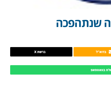
לה שנתהפכה
בדוא"ל
ברשת X
לח בוואטסאפ