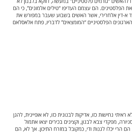
האשים “גורמים פלסטיניים” במעשה, דווקא בלבנון לא
 את הפלסטינים. הם עצמם העדיפו “טילים אלמונים”, כי הם
עד א-דין אלחרירי, אשר האשים בשבוע שעבר במפורש את
הארגונים הפלסטיניים “המומצאים” לדבריו, פתח אלאסלאם
לא ראיתי נחישות כזו, אדיקות לבנונית כזו, לא אופיינית, להגן
רה, מפקדי צבא לבנון, וקצינים בכירים יצאו אתמול
 הרי יכלו לגנות ודי, כמקובל במזרח התיכון. אך לא, הם