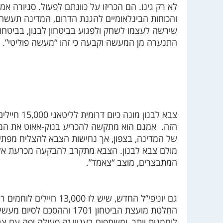
לא רק גינו. הם הכריזו על כוונתם לפעול. סניורה א
והכוחות הבינלאומיים להגנת הדרום, המדינה תעשה ה
שירשה לעצמו לשחק ולפגוע בביטחון לבנון, בביטחון
התנערה מן המעשה וקבעה כי זהו “מעשה פוליטי”. ג
צבא לבנון 
הזה.
אמנם הוא מתקשה להכריע בנוק-אאוט את המ
של המדינה, בצפון, אך נחישות הצבא להצליח מפתיע
מולם צבא לבנון. הצבא מתקרב להבקעה מכרעת אל
המתבצרים, מוצב “צאמד”.
גם יוניפי”ל החדש, שיש 
החלטת מועצת הביטחון 1701 ו
לוחמנית יותר, ומשתפים בעניין זה פעולה יפה עם צב