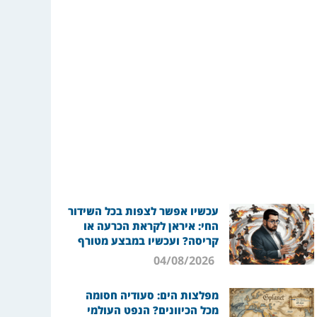
עכשיו אפשר לצפות בכל השידור
החי: איראן לקראת הכרעה או
קריסה? ועכשיו במבצע מטורף
04/08/2026
מפלצות הים: סעודיה חסומה
מכל הכיוונים? הנפט העולמי