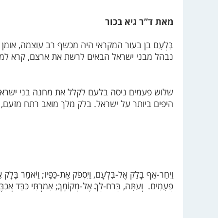
מאת ד”ר גיא בכור
בִּלְעָם
בן בעור המקראי היה מכשף רב עוצמה, אומן 
נבהל מבני ישראל הבאים לרשת את ארצם, קרא למכ
שלוש פעמים ניסה בלעם לקלל את מחנה בני ישראל.
היפים ביותר על ישראל. בלק מלך מואב רתח מזעם, 
וַיִּחַר-אַף בָּלָק אֶל-בִּלְעָם, וַיִּסְפֹּק אֶת-כַּפָּיו; וַיֹּאמֶר בָּלָק
פְּעָמִים. וְעַתָּה, בְּרַח-לְךָ אֶל-מְקוֹמֶךָ; אָמַרְתִּי כַּבֵּד אֲכַבֶּ