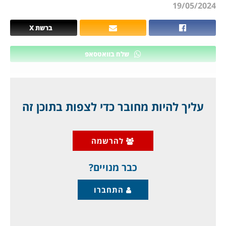
19/05/2024
ברשת X
שלח בוואטסאפ
הרבה הפתעות: "התקשורת" המימסדית בישראל
כבר קבעה שאנחנו בקריסה כלכלית, אך מה קובעת
עליך להיות מחובר כדי לצפות בתוכן זה
קרן המטבע הבינלאומית בדו"ח החדש, הגוף שרק
נתוניו נחשבים, שכן הוא הבנקאי של מדינות
להרשמה
העולם? התוצאות מפליאות, כולל בלוף "יוקר
המחיה"? אז הכל יחזור בגדול, או שכבר
כבר מנויים?
התחברו