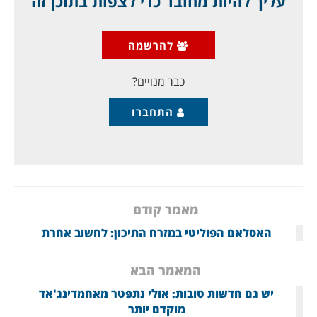
עליך להיות מחובר כדי לצפות בתוכן זה
לא במיקרה ניפתח הספר במוות דווקא, מותו האכזרי במארס
1980 של העיתונאי הלבנוני סלים אל-לאוזי, והוא מלא
בתיאורי מוות סימבוליים נוספים: קינת המשורר הסורי ניזאר
להרשמה
קבאני על מות הערביות (ומאוחר יותר גם על אשתו בלקיס),
בדמו הפואטי של המשורר אדוניס, או
כבר מנויים?
התחברו
מאמר קודם
האסלאם הפוליטי במזרח התיכון: לחשוב אחרת
המאמר הבא
יש גם חדשות טובות: אולי נתפטר מאחמדינג'אד
מוקדם יותר