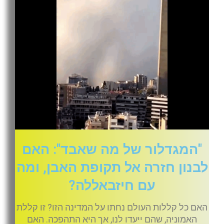
"המגדלור של מה שאבד": האם
לבנון חזרה אל תקופת האבן, ומה
עם חיזבאללה?
האם כל קללות העולם נחתו על המדינה הזו? זו קללת
האמוניה, שהם ייעדו לנו, אך היא התהפכה. האם