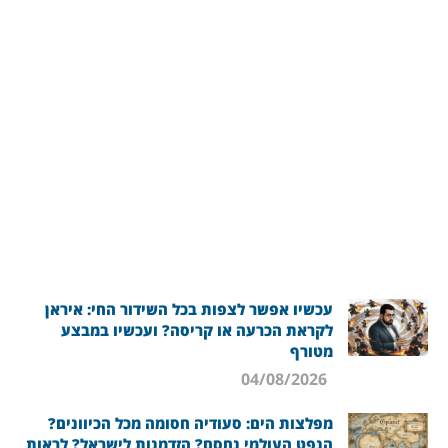
עכשיו אפשר לצפות בכל השידור החי: איראן
לקראת הכרעה או קריסה? ועכשיו במבצע
מטורף
04/08/2026
מפלצות הים: סעודיה חסומה מכל הכיוונים?
הנפט העולמי נחסם? הזדמנות לישראל? לראות