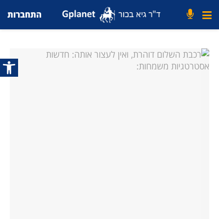
התחברות
פתח סרג