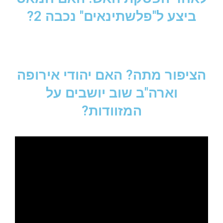
ביצע ל"פלשתינאים" נכבה 2?
הציפור מתה? האם יהודי אירופה
וארה"ב שוב יושבים על
המזוודות?