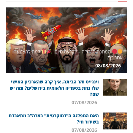
המתנה הגדולה – לקראת סיום!
למה להצטער
אחר כך?
08/08/2026
וינגייט חזר הביתה. איך קרה שהארכיון האישי
שלו נחת בספריה הלאומית בירושלים? ומה יש
שם?
07/08/2026
האם המפלגה ה”דמוקרטית” בארה”ב מתאבדת
בשידור חי?
07/08/2026