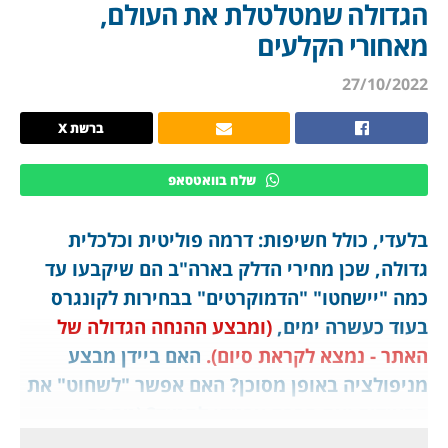
הגדולה שמטלטלת את העולם,
מאחורי הקלעים
27/10/2022
ברשת X
שלח בוואטסאפ
בלעדי, כולל חשיפות: דרמה פוליטית וכלכלית
גדולה, שכן מחירי הדלק בארה"ב הם שיקבעו עד
כמה "יישחטו" "הדמוקרטים" בבחירות לקונגרס
בעוד כעשרה ימים,
(ומבצע ההנחה הגדולה של
האתר - נמצא לקראת סיום).
האם ביידן מבצע
מניפולציה באופן מסוכן? האם אפשר "לשחוט" את
הסעודים ואת חברת ארמקו לתמיד? (מה זה
NOPEC?) מתי נכנס קיצוץ 2 מיליון החביות ליום