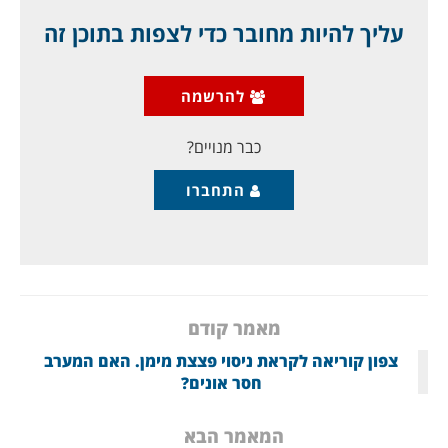
בידי הסעודים, למה זה קשור לבחירות, ומה מחיר
עליך להיות מחובר כדי לצפות בתוכן זה
חבית נפט כבר עכשיו?
להרשמה
מאת ד"ר גיא בכור, לונדון
המפלגה "הדמוקרטית" בארה"ב נמצאת בלחץ
כבר מנויים?
התחברו
מאמר קודם
צפון קוריאה לקראת ניסוי פצצת מימן. האם המערב
חסר אונים?
המאמר הבא