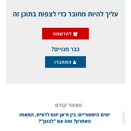
ארה"ב? מיוחד, לחברי מועדון ג'יפלאנט, שיודעים.
האחרים סתם חיים בחושך.
עליך להיות מחובר כדי לצפות בתוכן זה
בחודש מרץ 2024 הגיעו עתודות מטבע החוץ של
להרשמה
ישראל לשיא כל הזמנים מעולם, וזה שמור במרתפי
בנק ישראל
כבר מנויים?
התחברו
מאמר קודם
ימים היסטוריים: בין ח'אן יונס לרפיח, המאחז
האחרון? ומה עם "לבנון"?