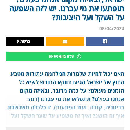
תופתעו את מי עברנו. יש לזה השפעה
על השקל ועל היציבות?
08/04/2024
ברשת X
שלח בוואטסאפ
האם יכול להיות שלמרות המלחמה עתודות מטבע
החוץ של ישראל הגיעו דווקא החודש לשיא כל
הזמנים מעולם? על כמה מדובר, ובאיזה מקום
אנחנו בעולם? תתפלאו את מי עברנו (רמז:
בריטניה, קנדה, ועוד הפתעות). זו כלכלה משגשגת.
איך זה הושג? ואיך זה משפיע על שער השקל ועל
היציבות הכלכלית שלנו? האם נעבור גם את