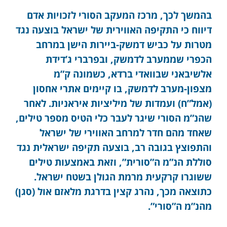
בהמשך לכך, מרכז המעקב הסורי לזכויות אדם
דיווח כי התקיפה האווירית של ישראל בוצעה נגד
מטרות על כביש דמשק-ביירות הישן במרחב
הכפרי שממערב לדמשק, ובפרברי ג’דידת
אלשיבאני שבוואדי ברדא, כשמונה ק”מ
מצפון-מערב לדמשק, בו קיימים אתרי אחסון
(אמל”ח) ועמדות של מיליציות איראניות. לאחר
שהנ”מ הסורי שיגר לעבר כלי הטיס מספר טילים,
שאחד מהם חדר למרחב האווירי של ישראל
והתפוצץ בגובה רב, בוצעה תקיפה ישראלית נגד
סוללת הנ”מ ה”סורית”, וזאת באמצעות טילים
ששוגרו קרקעית מרמת הגולן בשטח ישראל.
כתוצאה מכך, נהרג קצין בדרגת מלאזם אול (סגן)
מהנ”מ ה”סורי”.