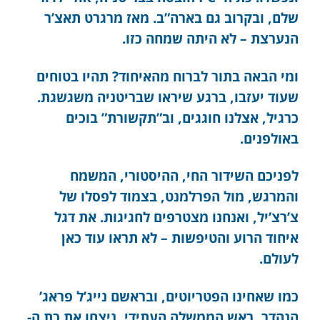
שלם, ובקרוב גם בארה”ב. מאז מרגרט תאצ’ר
הנערצת – לא היתה שמחה כזו.
ומי הבאה בתור לברוח מהאיחוד? תהיו בטוחים
שעוד יעזבו, ברגע שיראו שבריטניה משגשגת.
כרגיל, אצלנו חוגגים, וב”תקשורת” בוכים
באולפנים.
לפניכם השידור החי, ההיסטורי, המשמח
והמרגש, מול הפרלמנט, בצמוד לפסלו של
צ’רצ’יל, ואנחנו מצטרפים לחגיגות. את דגל
איחוד הרוע והטיפשות – לא תראו עוד כאן
לעולם.
כמו שאחינו הפטריוטים, ובראשם נייג’ל פראג’
הנהדר, ראש הממשלה העתידי, ניצחו את כת ה-