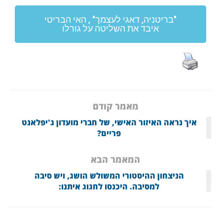
"בריטניה, דאגי לעצמך" , האי הבריטי
איבד את השליטה על גורלו
מאמר קודם
איך נראה האיזור האישי, של חברי מועדון ג'יפלאנט
פריים?
המאמר הבא
הניצחון ההיסטורי המשולש הושג, ויש סיבה
למסיבה. היכנסו לחגוג איתנו: