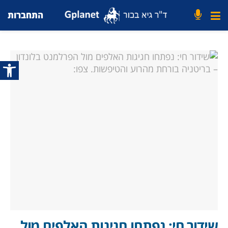
התחברות
פתח סרג
שידור חי: נפתחו חגיגות האלפים מול