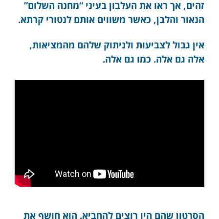
זהים, אך ראו את העלבון בעיני “מחנה השלום”
הנאור והלבן, כאשר משווים אותם לנטורי קרתא.
אין גבול לצביעות ולניתוק שלהם מהמציאות,
אלה גם אלה. כמו גם אלה.
הסרטון שהם היו רוצים להחביא. הוא חושף את