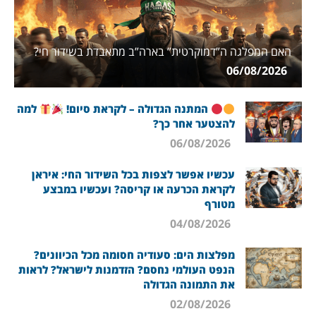
האם המפלגה ה”דמוקרטית” בארה”ב מתאבדת בשידור חי?
06/08/2026
המתנה הגדולה – לקראת סיום!
למה
להצטער אחר כך?
06/08/2026
עכשיו אפשר לצפות בכל השידור החי: איראן
לקראת הכרעה או קריסה? ועכשיו במבצע
מטורף
04/08/2026
מפלצות הים: סעודיה חסומה מכל הכיוונים?
הנפט העולמי נחסם? הזדמנות לישראל? לראות
את התמונה הגדולה
02/08/2026