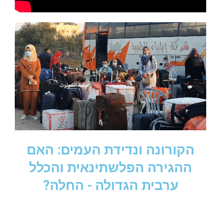
הקורונה ונדידת העמים: האם
ההגירה הפלשתינאית והכלל
ערבית הגדולה - החלה?