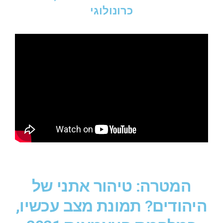
כרונולוגי
המטרה: טיהור אתני של
היהודים? תמונת מצב עכשיו,