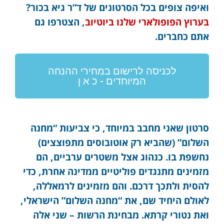
ואיפה צופים בכל הסרטונים של ד”ר גיא בכור?
בערוץ הפופולארי שלנו ביוטיוב
, הצטרפו גם
אתם כחברים.
לכניסה לרישום במחירי ההנחה
המיוחדים - כ א ן
סרטון שאני מחבב במיוחד, כי צביעות “מחנה
השלום” (שהביא רק אוטובוסים מתפוצצים)
נחשפת בו. כנהוג אצל משטרים ערביים, הם
מזמינים מתנגדים פוליטיים ממדינה אחרת, כדי
להסית ולתכך דרכם. והם מזמינים לרמאללה,
לאולם היחיד שם, את “מחנה השלום” הישראלי,
ואת נטורי קרתא. מבחינת הרשות – שני אלה