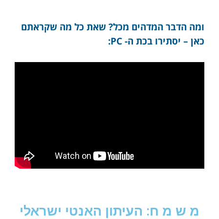
ומה הדבר המדהים מכל? שאת כל מה שקראתם
כאן – יסתירו בכת ה- PC:
מ ש מ ח: העיתון האנטי ישראלי