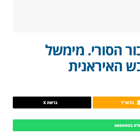
ר הסורי. מימשל
ש האיראנית
בדוא"ל
ברשת X
לח בוואטסאפ