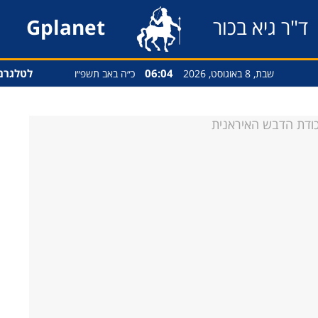
ד"ר גיא בכור
Gplanet
06:04
לטלגרם
שבת, 8 באוגוסט, 2026
כ״ה באב תשפ״ו