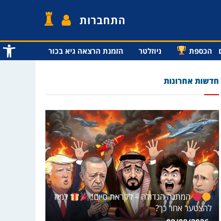
התחברות
פתח סרג
הכספת
ניוזלטר
הזמנת הרצאה גיא בכור
חדשות אחרונות
המתנה הגדולה – לקראת סיום!
למה
להצטער אחר כך?