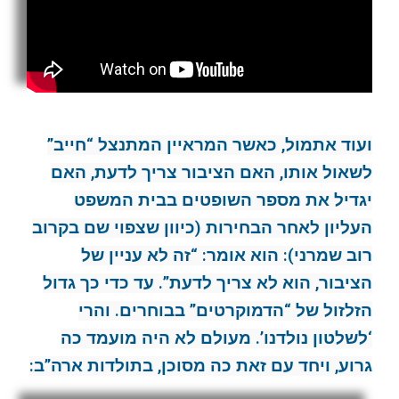
ועוד אתמול, כאשר המראיין המתנצל “חייב”
לשאול אותו, האם הציבור צריך לדעת, האם
יגדיל את מספר השופטים בבית המשפט
העליון לאחר הבחירות (כיוון שצפוי שם בקרוב
רוב שמרני): הוא אומר: “זה לא עניין של
הציבור, הוא לא צריך לדעת”. עד כדי כך גדול
הזלזול של “הדמוקרטים” בבוחרים. והרי
‘לשלטון נולדנו’. מעולם לא היה מועמד כה
גרוע, ויחד עם זאת כה מסוכן, בתולדות ארה”ב: