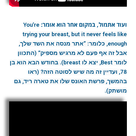
ועוד אתמול, במקום אחר הוא אומר:
You’re
trying your breast, but it never feels like
enough, כלומר: “אתר מנסה את השד שלך,
אבל זה אף פעם לא מרגיש מספיק” (התכוון
לומר Best, יצא לו breast). בחודש הבא הוא בן
78, ועדיין זה מה שיש לסוטה הזה? (ראו
בהמשך, פרשת האונס שלו את טארה ריד, גם
מושתק).