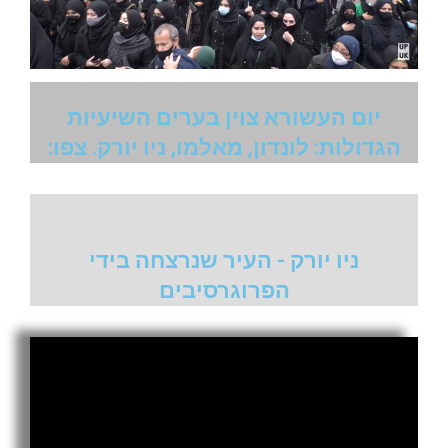
יום העשורא צוין בערים השיעיות
הגדולות: לונדון, מאלמו, ניו יורק. צפו:
ניו יורק - העיר שנרצחה בידי
הפרוגרסיבים