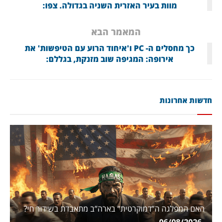
מוות בעיר האזרית השניה בגדולה. צפו:
המאמר הבא
כך מחסלים ה- PC ו'איחוד הרוע עם הטיפשות' את
אירופה: המגיפה שוב מזנקת, בגללם:
חדשות אחרונות
האם המפלגה ה”דמוקרטית” בארה”ב מתאבדת בשידור חי?
06/08/2026