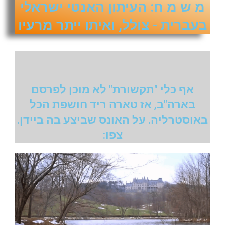
מ ש מ ח: העיתון האנטי ישראלי
בעברית - צולל, ואיתו ייתר מרעיו
אף כלי "תקשורת" לא מוכן לפרסם
בארה"ב, אז טארה ריד חושפת הכל
באוסטרליה. על האונס שביצע בה ביידן.
צפו: