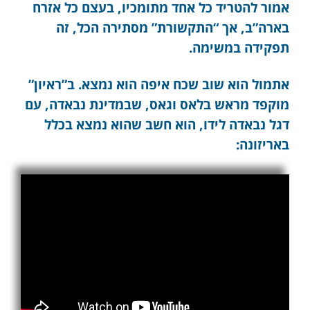
אמור להטריד כל אחד מתומכיו, בעצם כל אזרח
בארה”ב, אך “התקשורת” מסתירה הכל, זה
תפקידה במשימה.
אתמול הוא שוב שכח איפה הוא נמצא. ב”ראיון”
מוקפד מראש בלאס וגאס, שבמדינת נבאדה, עם
דגל נבאדה לידו, הוא חשב שהוא נמצא בכלל
באריזונה: