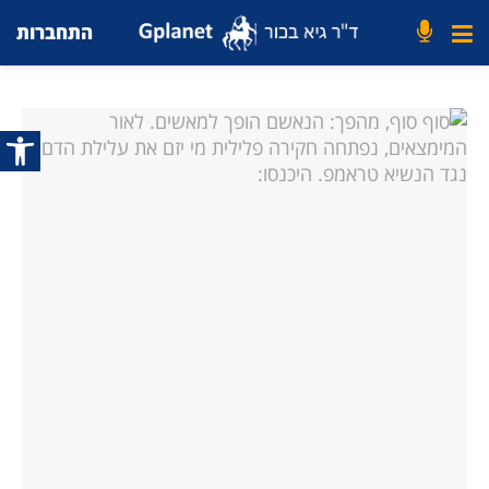
התחברות
פתח סרג