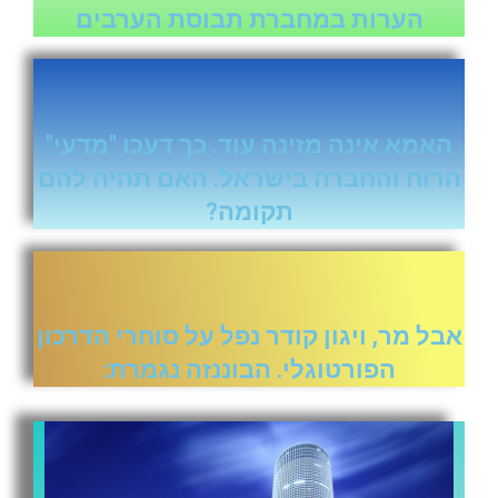
הערות במחברת תבוסת הערבים
האמא אינה מזינה עוד. כך דעכו "מדעי"
הרוח והחברה בישראל. האם תהיה להם
תקומה?
אבל מר, ויגון קודר נפל על סוחרי הדרכון
הפורטוגלי. הבוננזה נגמרת: