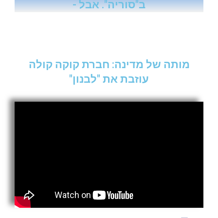
ב"סוריה". אבל -
מותה של מדינה: חברת קוקה קולה
עוזבת את "לבנון"