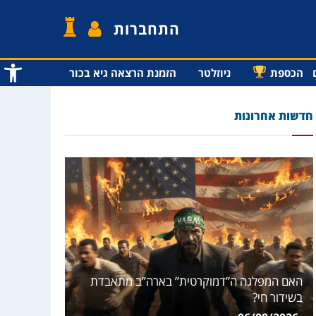
התחברות
פתח סרג
הכספת
ניוזלטר
הזמנת הרצאה גיא בכור
חדשות אחרונות
האם המפלגה ה”דמוקרטית” בארה”ב מתאבדת
בשידור חי?