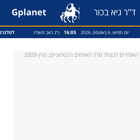
ד"ר גיא בכור
Gplanet
16:05
לטלגרם
יום חמישי, 6 באוגוסט, 2026
כ״ג באב תשפ״ו