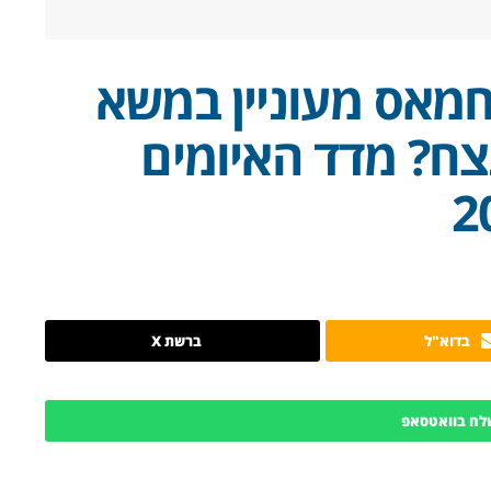
חמאס מעוניין במשא
ֵצח? מדד האיומים
בדוא"ל
ברשת X
לח בוואטסאפ