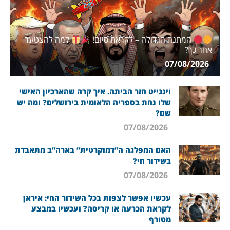
המתנה הגדולה – לקראת סיום!
למה להצטער
אחר כך?
07/08/2026
וינגייט חזר הביתה. איך קרה שהארכיון האישי
שלו נחת בספריה הלאומית בירושלים? ומה יש
שם?
07/08/2026
האם המפלגה ה”דמוקרטית” בארה”ב מתאבדת
בשידור חי?
07/08/2026
עכשיו אפשר לצפות בכל השידור החי: איראן
לקראת הכרעה או קריסה? ועכשיו במבצע
מטורף