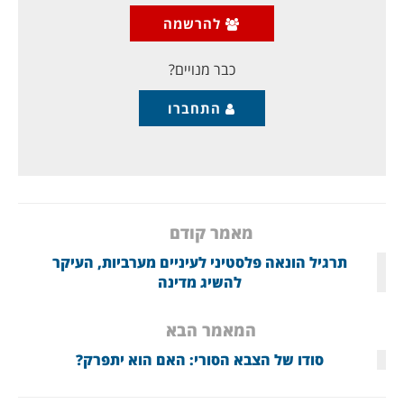
מקלט מדיני בטורקיה.
הם רוכזו באצטדיון הכדורגל של
להרשמה
העיר. באותה שעה עוד קבוצות של אזרחים סורים הגיעו
למעבר הגבול בין סוריה לטורקיה ליד
כבר מנויים?
התחברו
מאמר קודם
תרגיל הונאה פלסטיני לעיניים מערביות, העיקר
להשיג מדינה
המאמר הבא
סודו של הצבא הסורי: האם הוא יתפרק?