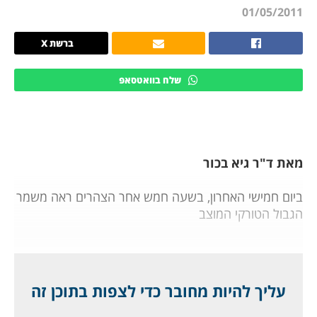
01/05/2011
ברשת X
שלח בוואטסאפ
מאת ד"ר גיא בכור
ביום חמישי האחרון, בשעה חמש אחר הצהרים ראה משמר
הגבול הטורקי המוצב
בעיר הגבול הטורקית קיובאצ'י עם סוריה מחזה מוזר:
קבוצה של כמה עשרות גברים, נשים, זקנים וילדים עומדת
לא הרחק מהגבול, עם דגל לבן בידיהם, והם מפוחדים.
עליך להיות מחובר כדי לצפות בתוכן זה
אלה היו אזרחים סורים ראשונים, שחתכו את הגבול,
התגברו על מוקשים שאמורים להיות שם, וביקשו