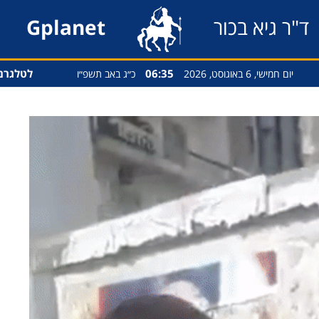
ד"ר גיא בכור
Gplanet
06:35
לטלגרם
יום חמישי, 6 באוגוסט, 2026
כ״ג באב תשפ״ו