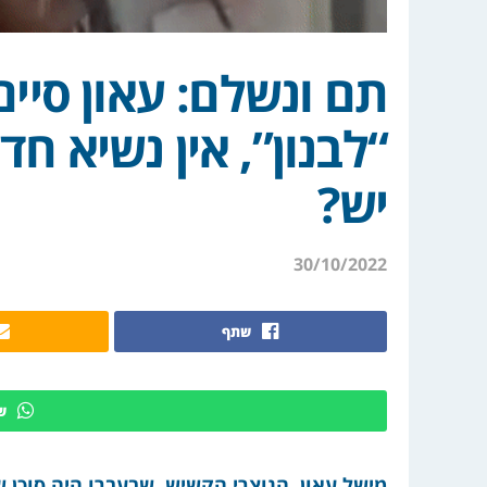
תם ונשלם: עאון סיי
“לבנון”, אין נשיא ח
יש?
30/10/2022
שתף
ש
מישל עאון, הנוצרי הקשיש, שבעברו היה סוכן 