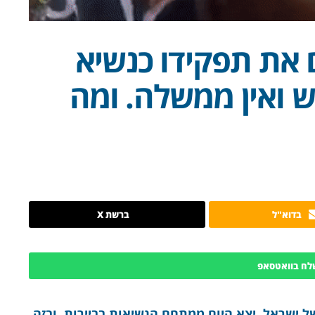
ם את תפקידו כנשיא
דש ואין ממשלה. ומה
בדוא"ל
ברשת X
לח בוואטסאפ
של ישראל, יצא היום ממתחם הנשיאות בביירות, ובזה