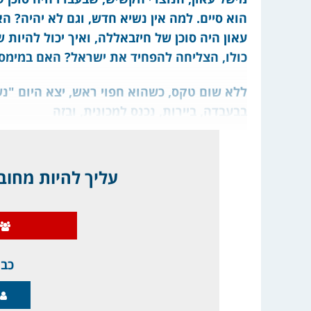
הוא סיים. למה אין נשיא חדש, וגם לא יהיה? 
עאון היה סוכן של חיזבאללה, ואיך יכול להיות
כולו, הצליחה להפחיד את ישראל? האם במימס
ללא שום טקס, כשהוא חפוי ראש, יצא היום "נש
בבעבדה, ביירות, נכנס למכונית, ובזה
עליך להיות מחובר
כבר