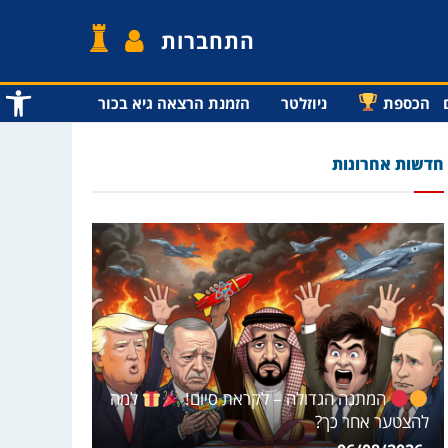
התחברות
פתח סרג
הכספת
ניוזלטר
הזמנת הרצאה גיא בכור
חדשות אחרונות
המתנה הגדולה – לקראת סיום!
למה
להצטער אחר כך?