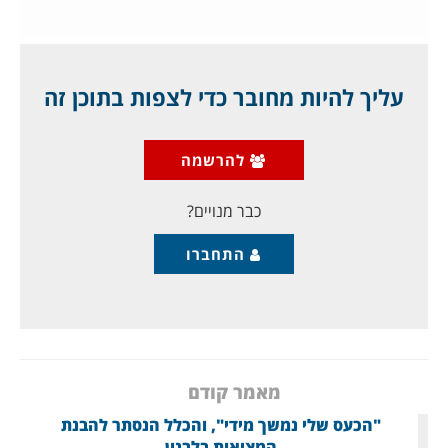
נקודת המוצא הכואבת ואמיתית: המזרח התיכון הערבי אינו
מוכן לקבל בשום אופן אישה כמנהיגה אצלו, נקודה. זהו
איזור גברי-פטריארכלי במשך מאות שנים, שבו לא יעלה
עליך להיות מחובר כדי לצפות בתוכן זה
אפילו על הדעת שאישה תנהיג את המדינה או את החברה.
המנהיגות נתפסת כהמשך של השליטה הצבאית, כהמשך
הכוח שמעניק הצבא או מערכת הביטחון, כהמשך לשושלות
להרשמה
של שבטים נודדים, שהמנהיג היה צריך להיות בעל כוח
זרוע פיזי. נושא חרב, פרש, קוטל.
כבר מנויים?
התחברו
מאמר קודם
"הכעס שלי נמשך מידי", והכלל הנסתר להבנת
המציאות בלבנון