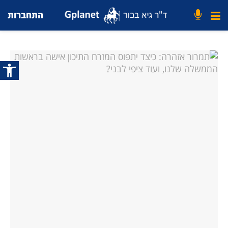
התחברות
פתח סרג